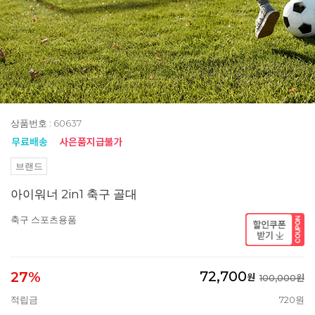
상품번호 : 60637
브랜드
아이워너 2in1 축구 골대
축구 스포츠용품
72,700
27%
원
100,000원
적립금
720원