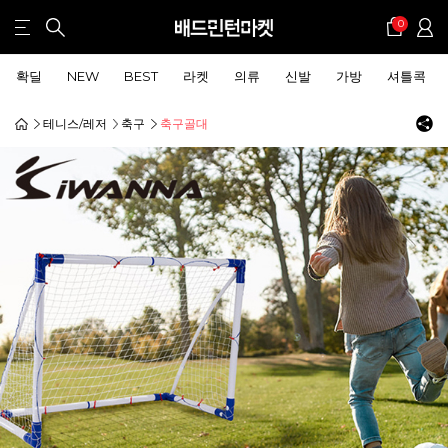
0
확딜
NEW
BEST
라켓
의류
신발
가방
셔틀콕
테니스/레저
축구
축구골대