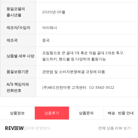
동일모델의
2020년 09월
출시년월
제조자/수입자
아이워너
제조국
중국
조립형으로 큰 골대 1개 혹은 작을 골대 2개로 축구,
상품별 세부 사양
필드하키, 핸드볼 등 다양하게 활용가능
품질보증기준
관련법 및 소비자분쟁해결 규정에 따름
A/S 책임자와
(주)배드민턴마켓 고객센터 : 02-3663-3922
전화번호
상품정보
상품후기
상품문의
배송 · 반품 안내