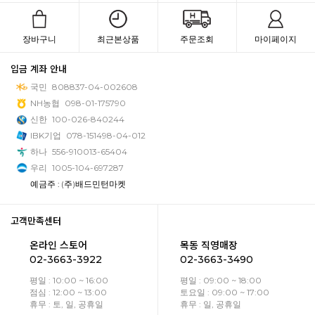
장바구니
최근본상품
주문조회
마이페이지
입금 계좌 안내
국민
808837-04-002608
NH농협
098-01-175790
신한
100-026-840244
IBK기업
078-151498-04-012
하나
556-910013-65404
우리
1005-104-697287
예금주 : (주)배드민턴마켓
고객만족센터
온라인 스토어
목동 직영매장
02-3663-3922
02-3663-3490
평일 : 10:00 ~ 16:00
평일 : 09:00 ~ 18:00
점심 : 12:00 ~ 13:00
토요일 : 09:00 ~ 17:00
휴무 : 토, 일, 공휴일
휴무 : 일, 공휴일