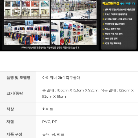
품명 및 모델명
아이워너 2in1 축구골대
큰 골대 : 183cm X 153cm X 92cm, 작은 골대 : 122cm X
크기/중량
92cm X 61cm
색상
화이트
재질
PVC, PP
제품 구성
골대, 공, 펌프