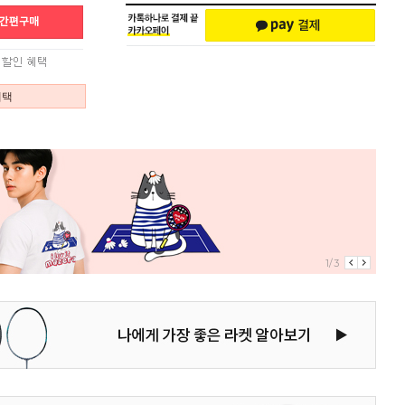
혜택
2/3