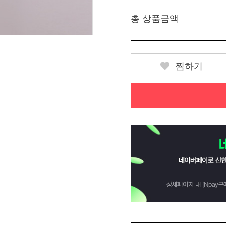
총 상품금액
찜하기