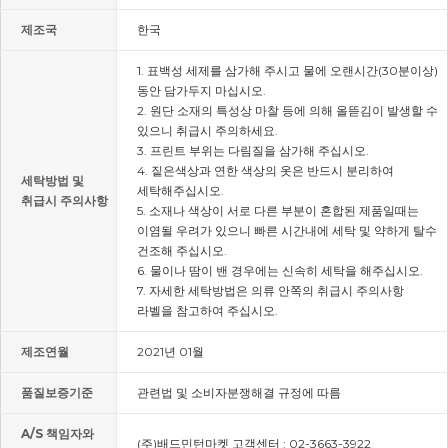
제조국
한국
1. 표백성 세제를 삼가해 주시고 물에 오랜시간(30분이상)
동안 담가두지 마십시오.
2. 원단 소재의 특성상 마찰 등에 의해 올뜯김이 발생할 수
있으니 취급시 주의하세요.
3. 프린트 부위는 다림질을 삼가해 주십시오.
4. 짙은색상과 연한 색상의 옷은 반드시 분리하여
세탁방법 및
세탁해주십시오.
취급시 주의사항
5. 소재나 색상이 서로 다른 부분이 혼합된 제품일때는
이염될 우려가 있으니 빠른 시간내에 세탁 및 약하게 탈수
건조해 주십시오.
6. 물이나 땀이 밴 경우에는 신속히 세탁을 해주십시오.
7. 자세한 세탁방법은 의류 안쪽의 취급시 주의사항
라벨을 참고하여 주십시오.
제조연월
2021년 01월
품질보증기준
관련법 및 소비자분쟁해결 규정에 따름
A/S 책임자와
(주)배드민턴마켓 고객센터 : 02-3663-3922