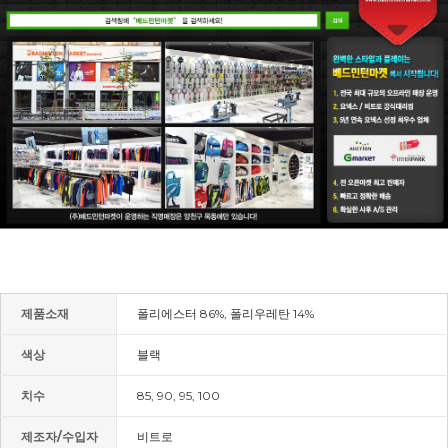
제품소재
폴리에스터 86%, 폴리우레탄 14%
색상
블랙
치수
85, 90, 95, 100
제조자/수입자
비트로