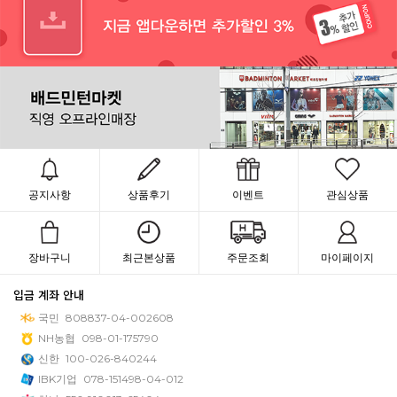
공지사항
상품후기
이벤트
관심상품
장바구니
최근본상품
주문조회
마이페이지
입금 계좌 안내
국민
808837-04-002608
NH농협
098-01-175790
신한
100-026-840244
IBK기업
078-151498-04-012