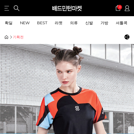
0
확딜
NEW
BEST
라켓
의류
신발
가방
셔틀콕
기획전