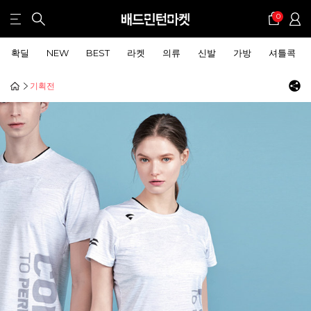
0
확딜
NEW
BEST
라켓
의류
신발
가방
셔틀콕
기획전