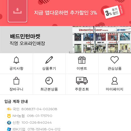
공지사항
상품후기
이벤트
관심상품
장바구니
최근본상품
주문조회
마이페이지
입금 계좌 안내
국민
808837-04-002608
NH농협
098-01-175790
신한
100-026-840244
IBK기업
078-151498-04-012