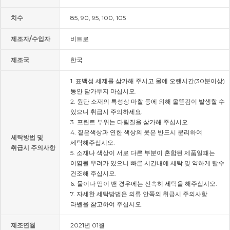
치수
85, 90, 95, 100, 105
제조자/수입자
비트로
제조국
한국
1. 표백성 세제를 삼가해 주시고 물에 오랜시간(30분이상)
동안 담가두지 마십시오.
2. 원단 소재의 특성상 마찰 등에 의해 올뜯김이 발생할 수
있으니 취급시 주의하세요.
3. 프린트 부위는 다림질을 삼가해 주십시오.
4. 짙은색상과 연한 색상의 옷은 반드시 분리하여
세탁방법 및
세탁해주십시오.
취급시 주의사항
5. 소재나 색상이 서로 다른 부분이 혼합된 제품일때는
이염될 우려가 있으니 빠른 시간내에 세탁 및 약하게 탈수
건조해 주십시오.
6. 물이나 땀이 밴 경우에는 신속히 세탁을 해주십시오.
7. 자세한 세탁방법은 의류 안쪽의 취급시 주의사항
라벨을 참고하여 주십시오.
제조연월
2021년 01월