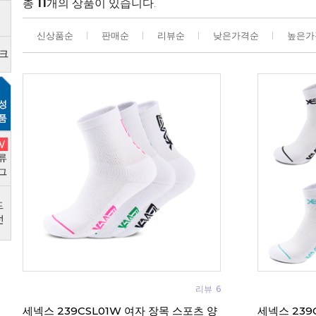
총
11
개의 상품이 있습니다.
신상품순
판매순
리뷰순
낮은가격순
높은가
리뷰
6
세넥스 239CSL01W 여자 장목 스포츠 양
세넥스 239