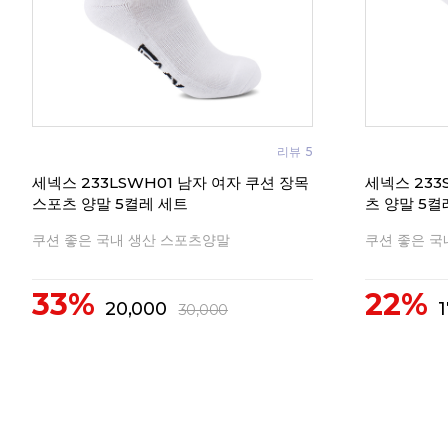
리뷰
5
세넥스 233LSWH01 남자 여자 쿠션 장목
세넥스 233
스포츠 양말 5켤레 세트
츠 양말 5켤
쿠션 좋은 국내 생산 스포츠양말
쿠션 좋은 국
33%
22%
20,000
1
30,000