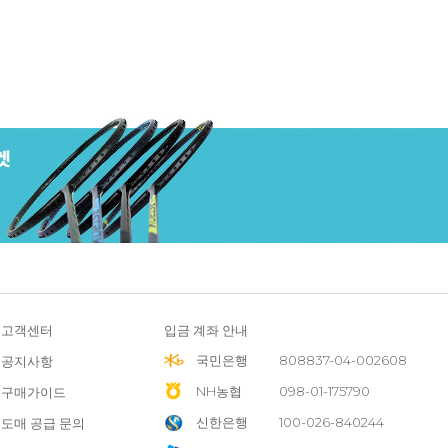
고객센터
입금 계좌 안내
국민은행
808837-04-002608
공지사항
NH농협
098-01-175790
구매가이드
신한은행
100-026-840244
도매 공급 문의