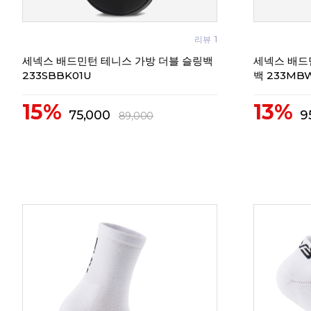
리뷰
1
세넥스 배드민턴 테니스 가방 더블 슬링백
세넥스 배드
233SBBK01U
백 233MB
15%
13%
75,000
9
89,000