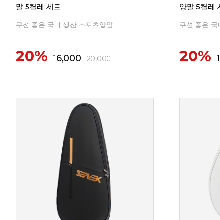
말 5켤레 세트
양말 5켤레
쿠션 좋은 국내 생산 스포츠양말
쿠션 좋은 국
20%
20%
16,000
20,000