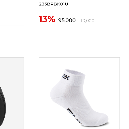
233BPBK01U
13%
95,000
110,000