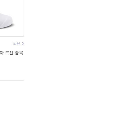
리뷰
2
여자 쿠션 중목