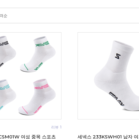
격순
리뷰
1
CSM01W 여성 중목 스포츠
세넥스 233KSWH01 남자 