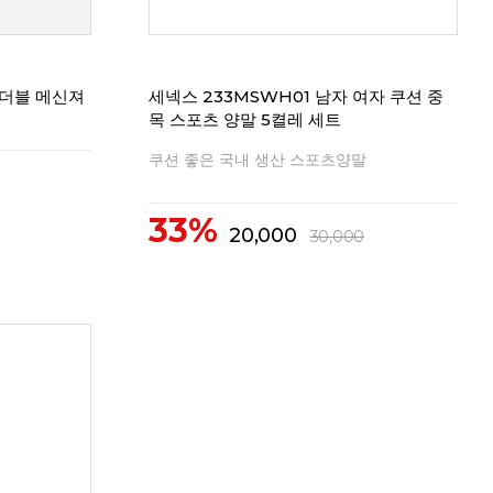
리뷰
0
리뷰
0
 더블 메신져
세넥스 233MSWH01 남자 여자 쿠션 중
목 스포츠 양말 5켤레 세트
쿠션 좋은 국내 생산 스포츠양말
33%
20,000
30,000