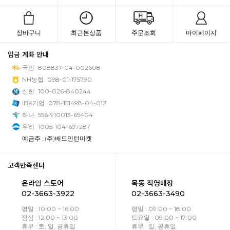
장바구니
최근본상품
주문조회
마이페이지
입금 계좌 안내
국민
808837-04-002608
NH농협
098-01-175790
신한
100-026-840244
IBK기업
078-151498-04-012
하나
556-910013-65404
우리
1005-104-697287
예금주 : (주)배드민턴마켓
고객만족센터
온라인 스토어
목동 직영매장
02-3663-3922
02-3663-3490
평일 : 10:00 ~ 16:00
평일 : 09:00 ~ 18:00
점심 : 12:00 ~ 13:00
토요일 : 09:00 ~ 17:00
휴무 : 토, 일, 공휴일
휴무 : 일, 공휴일