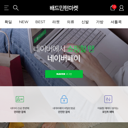
0
확딜
NEW
BEST
라켓
의류
신발
가방
셔틀콕