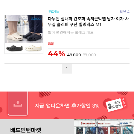
리뷰 4
다누앤 실내화 간호화 족저근막염 남자 여자 사
무실 슬리퍼 쿠션 힐링맥스 M1
발이 편안해지는 힐에그 패드
품절
44%
49,800
89,000
1