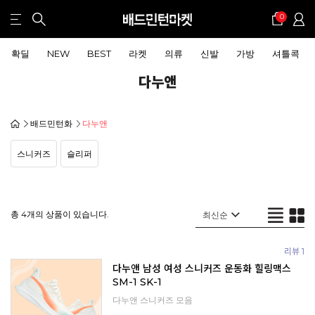
0
확딜
NEW
BEST
라켓
의류
신발
가방
셔틀콕
다누앤
배드민턴화
다누앤
스니커즈
슬리퍼
총 4개의 상품이 있습니다.
리뷰 1
다누앤 남성 여성 스니커즈 운동화 힐링맥스
SM-1 SK-1
다누앤 스니커즈 모음