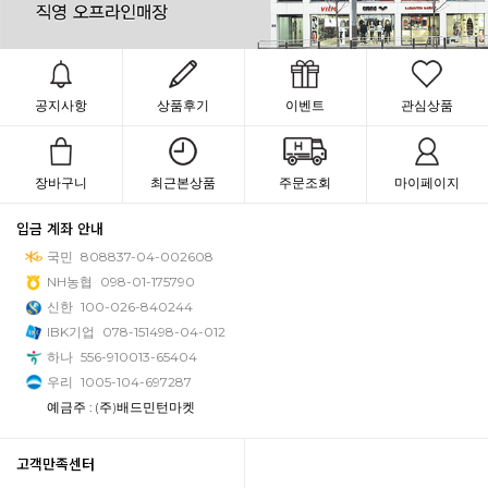
공지사항
상품후기
이벤트
관심상품
장바구니
최근본상품
주문조회
마이페이지
입금 계좌 안내
국민
808837-04-002608
NH농협
098-01-175790
신한
100-026-840244
IBK기업
078-151498-04-012
하나
556-910013-65404
우리
1005-104-697287
예금주 : (주)배드민턴마켓
고객만족센터