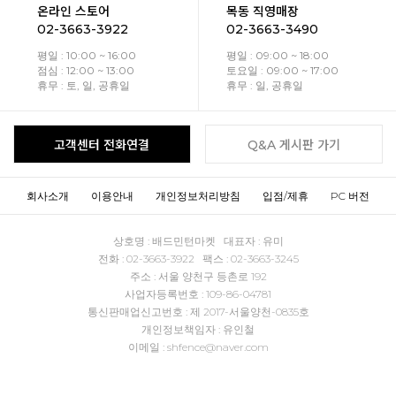
온라인 스토어
목동 직영매장
02-3663-3922
02-3663-3490
평일 : 10:00 ~ 16:00
평일 : 09:00 ~ 18:00
점심 : 12:00 ~ 13:00
토요일 : 09:00 ~ 17:00
휴무 : 토, 일, 공휴일
휴무 : 일, 공휴일
고객센터 전화연결
Q&A 게시판 가기
회사소개
이용안내
개인정보처리방침
입점/제휴
PC 버전
상호명 : 배드민턴마켓 대표자 : 유미
전화 : 02-3663-3922 팩스 : 02-3663-3245
주소 : 서울 양천구 등촌로 192
사업자등록번호 : 109-86-04781
통신판매업신고번호 : 제 2017-서울양천-0835호
개인정보책임자 : 유인철
이메일 : shfence@naver.com