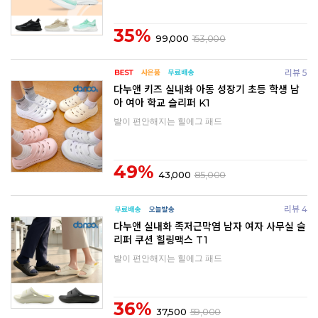
35%
99,000
153,000
리뷰 5
다누앤 키즈 실내화 아동 성장기 초등 학생 남
아 여아 학교 슬리퍼 K1
발이 편안해지는 힐에그 패드
49%
43,000
85,000
리뷰 4
다누앤 실내화 족저근막염 남자 여자 사무실 슬
리퍼 쿠션 힐링맥스 T1
발이 편안해지는 힐에그 패드
36%
37,500
59,000