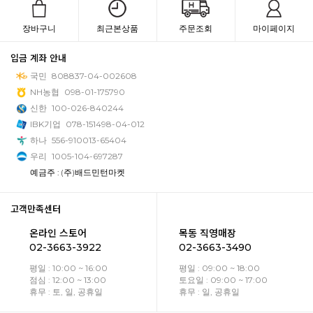
장바구니
최근본상품
주문조회
마이페이지
입금 계좌 안내
국민
808837-04-002608
NH농협
098-01-175790
신한
100-026-840244
IBK기업
078-151498-04-012
하나
556-910013-65404
우리
1005-104-697287
예금주 : (주)배드민턴마켓
고객만족센터
온라인 스토어
목동 직영매장
02-3663-3922
02-3663-3490
평일 : 10:00 ~ 16:00
평일 : 09:00 ~ 18:00
점심 : 12:00 ~ 13:00
토요일 : 09:00 ~ 17:00
휴무 : 토, 일, 공휴일
휴무 : 일, 공휴일