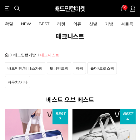
0
확딜
NEW
BEST
라켓
의류
신발
가방
셔틀콕
테크니스트
배드민턴가방
테크니스트
배드민턴/테니스가방
토너먼트백
백팩
숄더/크로스백
파우치/기타
베스트 오브 베스트
BEST
BEST
3
4