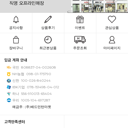
공지사항
상품후기
이벤트
관심상품
장바구니
최근본상품
주문조회
마이페이지
입금 계좌 안내
국민
808837-04-002608
NH농협
098-01-175790
신한
100-026-840244
IBK기업
078-151498-04-012
하나
556-910013-65404
우리
1005-104-697287
예금주 : (주)배드민턴마켓
고객만족센터