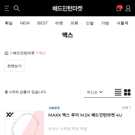
0
확딜
NEW
BEST
라켓
의류
신발
가방
셔틀콕
맥스
배드민턴라켓
맥스
전체보기
총 4개의 상품이 있습니다.
리뷰 1
MAXX 맥스 루미 M2K 배드민턴라켓 4U
요넥스 스트링 무료 작업