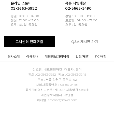
온라인 스토어
목동 직영매장
02-3663-3922
02-3663-3490
평일 : 10:00 ~ 16:00
평일 : 09:00 ~ 18:00
점심 : 12:00 ~ 13:00
토요일 : 09:00 ~ 17:00
휴무 : 토, 일, 공휴일
휴무 : 일, 공휴일
고객센터 전화연결
Q&A 게시판 가기
회사소개
이용안내
개인정보처리방침
입점/제휴
PC 버전
상호명 : 배드민턴마켓 대표자 : 유미
전화 : 02-3663-3922 팩스 : 02-3663-3245
주소 : 서울 양천구 등촌로 192
사업자등록번호 : 109-86-04781
통신판매업신고번호 : 제 2017-서울양천-0835호
개인정보책임자 : 유인철
이메일 : shfence@naver.com