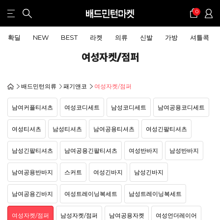
0
확딜
NEW
BEST
라켓
의류
신발
가방
셔틀콕
여성자켓/점퍼
배드민턴의류
패기앤코
여성자켓/점퍼
남여커플티셔츠
여성코디세트
남성코디세트
남여공용코디세트
여성티셔츠
남성티셔츠
남여공용티셔츠
여성긴팔티셔츠
남성긴팔티셔츠
남여공용긴팔티셔츠
여성반바지
남성반바지
남여공용반바지
스커트
여성긴바지
남성긴바지
남여공용긴바지
여성트레이닝복세트
남성트레이닝복세트
여성자켓/점퍼
남성자켓/점퍼
남여공용자켓
여성언더레이어