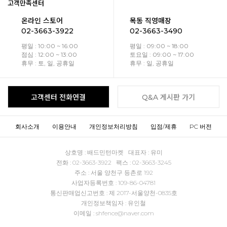
고객만족센터
온라인 스토어
목동 직영매장
02-3663-3922
02-3663-3490
평일 : 10:00 ~ 16:00
평일 : 09:00 ~ 18:00
점심 : 12:00 ~ 13:00
토요일 : 09:00 ~ 17:00
휴무 : 토, 일, 공휴일
휴무 : 일, 공휴일
고객센터 전화연결
Q&A 게시판 가기
회사소개
이용안내
개인정보처리방침
입점/제휴
PC 버전
상호명 : 배드민턴마켓 대표자 : 유미
전화 : 02-3663-3922 팩스 : 02-3663-3245
주소 : 서울 양천구 등촌로 192
사업자등록번호 : 109-86-04781
통신판매업신고번호 : 제 2017-서울양천-0835호
개인정보책임자 : 유인철
이메일 : shfence@naver.com