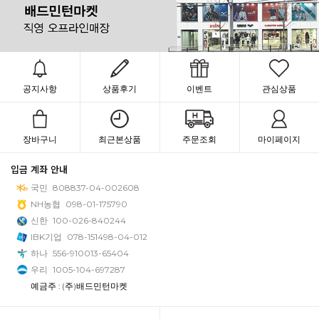
공지사항
상품후기
이벤트
관심상품
장바구니
최근본상품
주문조회
마이페이지
입금 계좌 안내
국민
808837-04-002608
NH농협
098-01-175790
신한
100-026-840244
IBK기업
078-151498-04-012
하나
556-910013-65404
우리
1005-104-697287
예금주 : (주)배드민턴마켓