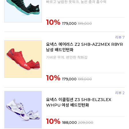
빠르고 날렵한 풋워크, 높은 충격 흡수력
10%
179,000
199,000
리뷰 7
요넥스 에어러스 Z2 SHB-AZ2MEX RBYR
남성 배드민턴화
가벼운 무게, 편안한 착화감
10%
179,000
199,000
리뷰 2
요넥스 이클립션 Z3 SHB-ELZ3LEX
WHPU 여성 배드민턴화
10%
188,000
209,000