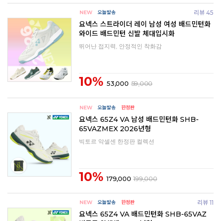
리뷰 45
요넥스 스트라이더 레이 남성 여성 배드민턴화
와이드 배드민턴 신발 체대입시화
뛰어난 접지력, 안정적인 착화감
10%
53,000
59,000
요넥스 65Z4 VA 남성 배드민턴화 SHB-
65VAZMEX 2026년형
빅토르 악셀센 한정판 컬렉션
10%
179,000
199,000
리뷰 11
요넥스 65Z4 VA 배드민턴화 SHB-65VAZ