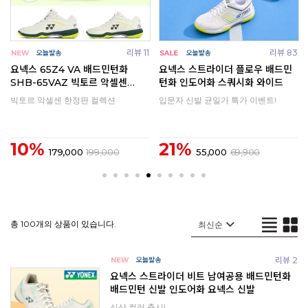
2
리뷰 11
리뷰 83
요넥스 65Z4 VA 배드민턴화
요넥스 스트라이더 플로우 배드민
SHB-65VAZ 빅토르 악셀센
턴화 인도어화 스쿼시화 와이드
2026년형
빅토르 악셀센 한정판 컬렉션
입문자 신발 균일가 특가 이벤트!
10%
21%
179,000
199,000
55,000
69,900
총 100개의 상품이 있습니다.
리뷰 2
요넥스 스트라이더 비트 남여공용 배드민턴화
배드민턴 신발 인도어화 요넥스 신발
신상 컬러 출시!