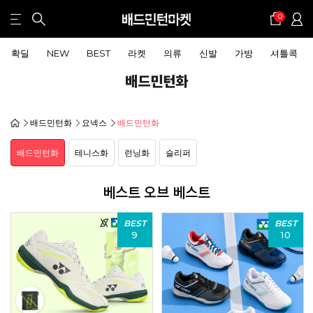
0
확딜
NEW
BEST
라켓
의류
신발
가방
셔틀콕
배드민턴화
배드민턴화
요넥스
배드민턴화
배드민턴화
테니스화
런닝화
슬리퍼
베스트 오브 베스트
BEST
BEST
9
10