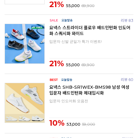
21%
55,000
69,900
리뷰 83
요넥스 스트라이더 플로우 배드민턴화 인도어
화 스쿼시화 와이드
입문자 신발 균일가 특가 이벤트!
21%
55,000
69,900
리뷰 60
요넥스 SHB-SR1WEX-BMS98 남성 여성
입문자 배드민턴화 체대입시화
입문자 인도어화 모음전
10%
53,000
59,000