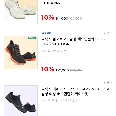
SB1EX NA
10%
94,000
105,000
리뷰 2
요넥스 컴포트 Z3 남성 배드민턴화 SHB-
CFZ3MEX DGR
마지막 255 사이즈!
10%
179,000
199,000
리뷰 2
요넥스 에어러스 Z2 SHB-AZ2WEX DGR
남성 여성 배드민턴화 와이드핏
가벼운 무게, 편안한 착화감