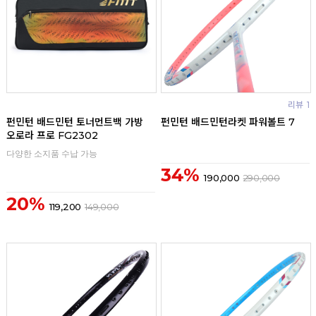
리뷰
리뷰
1
펀민턴 배드민턴 토너먼트백 가방
펀민턴 배드민턴라켓 파워볼트 7
오로라 프로 FG2302
다양한 소지품 수납 가능
34%
190,000
290,000
20%
119,200
149,000