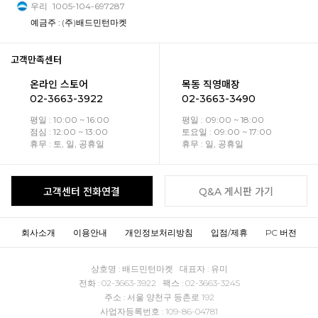
우리
1005-104-697287
예금주 : (주)배드민턴마켓
고객만족센터
온라인 스토어
목동 직영매장
02-3663-3922
02-3663-3490
평일 : 10:00 ~ 16:00
평일 : 09:00 ~ 18:00
점심 : 12:00 ~ 13:00
토요일 : 09:00 ~ 17:00
휴무 : 토, 일, 공휴일
휴무 : 일, 공휴일
고객센터 전화연결
Q&A 게시판 가기
회사소개
이용안내
개인정보처리방침
입점/제휴
PC 버전
상호명 : 배드민턴마켓 대표자 : 유미
전화 : 02-3663-3922 팩스 : 02-3663-3245
주소 : 서울 양천구 등촌로 192
사업자등록번호 : 109-86-04781