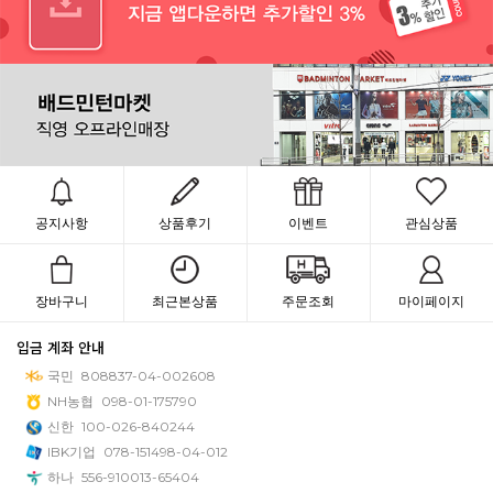
공지사항
상품후기
이벤트
관심상품
장바구니
최근본상품
주문조회
마이페이지
입금 계좌 안내
국민
808837-04-002608
NH농협
098-01-175790
신한
100-026-840244
IBK기업
078-151498-04-012
하나
556-910013-65404