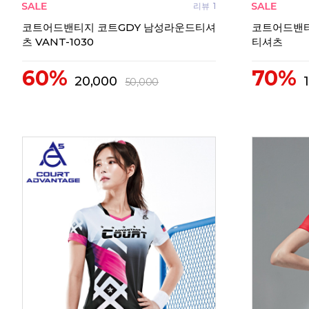
리뷰
1
코트어드밴티지 코트GDY 남성라운드티셔
코트어드밴티지
츠 VANT-1030
티셔츠
60%
70%
20,000
50,000