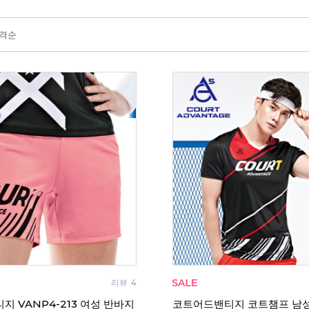
격순
리뷰
4
 VANP4-213 여성 반바지
코트어드밴티지 코트챔프 남