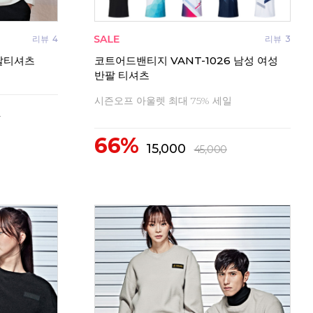
리뷰
4
리뷰
3
팔티셔츠
코트어드밴티지 VANT-1026 남성 여성
반팔 티셔츠
시즌오프 아울렛 최대 75% 세일
0
66%
15,000
45,000