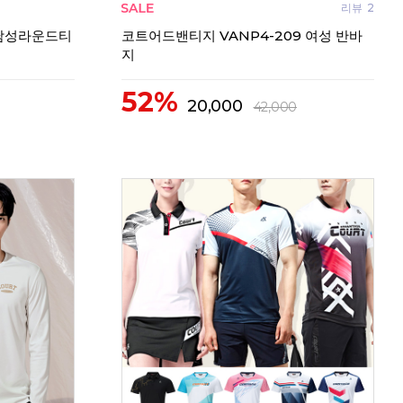
리뷰
0
리뷰
2
남성라운드티
코트어드밴티지 VANP4-209 여성 반바
지
52%
20,000
42,000