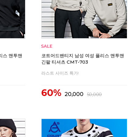
리뷰
0
리뷰
0
리스 맨투맨
코트어드밴티지 남성 여성 플리스 맨투맨
긴팔 티셔츠 CMT-703
라스트 사이즈 특가!
60%
20,000
50,000