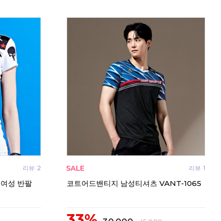
리뷰
2
리뷰
1
 여성 반팔
코트어드밴티지 남성티셔츠 VANT-1065
33%