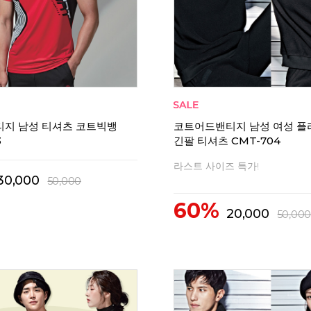
리뷰
0
지 남성 티셔츠 코트빅뱅
코트어드밴티지 남성 여성 플
3
긴팔 티셔츠 CMT-704
라스트 사이즈 특가!
30,000
50,000
60%
20,000
50,000