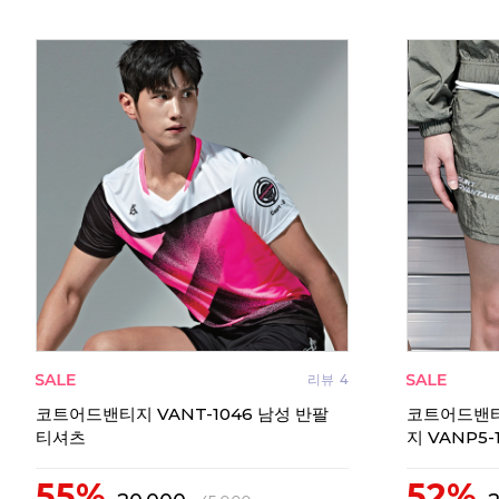
리뷰
4
코트어드밴티지 VANT-1046 남성 반팔
코트어드밴티
티셔츠
지 VANP5-1
55%
52%