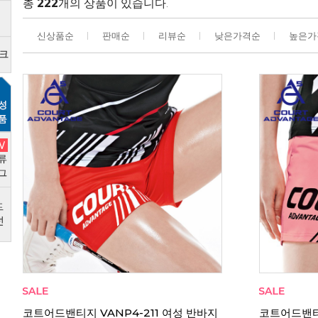
총
222
개의 상품이 있습니다.
신상품순
판매순
리뷰순
낮은가격순
높은가
리뷰
0
코트어드밴티지 VANP4-211 여성 반바지
코트어드밴티지