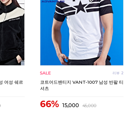
리뷰
0
리뷰
2
성 여성 쉐르
코트어드밴티지 VANT-1007 남성 반팔 티
셔츠
66%
15,000
0
45,000