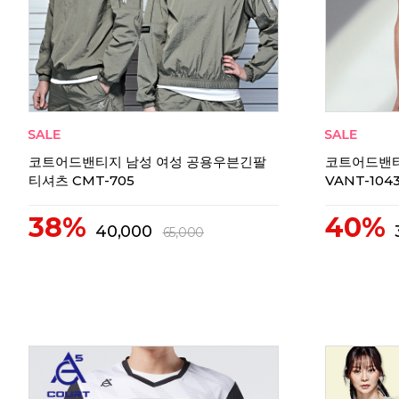
리뷰
0
코트어드밴티지 남성 여성 공용우븐긴팔
코트어드밴티
티셔츠 CMT-705
VANT-104
38%
40%
40,000
65,000