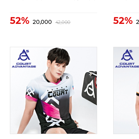
52%
52%
20,000
42,000