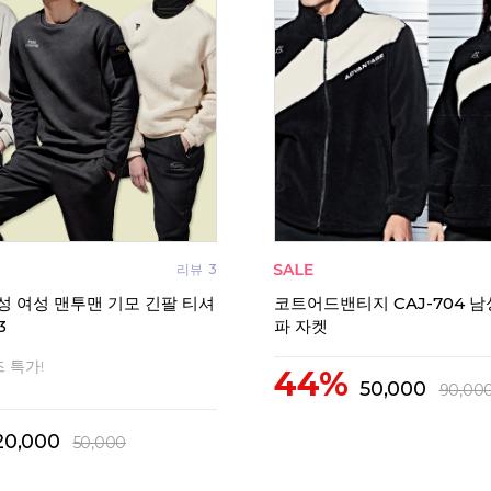
리뷰
3
성 여성 맨투맨 기모 긴팔 티셔
코트어드밴티지 CAJ-704 남
3
파 자켓
 특가!
44%
50,000
90,00
20,000
50,000