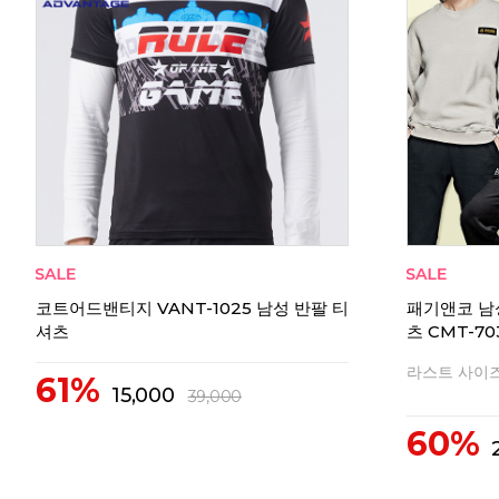
리뷰
0
코트어드밴티지 VANT-1025 남성 반팔 티
패기앤코 남
셔츠
츠 CMT-70
라스트 사이즈
61%
15,000
39,000
60%