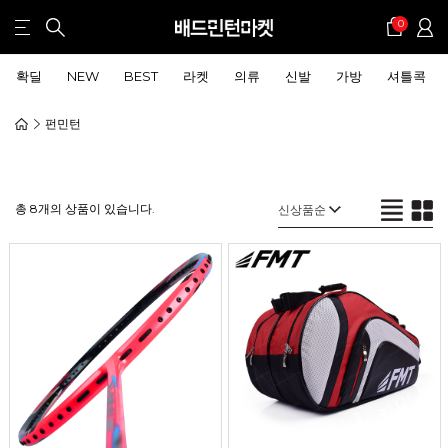
0
확딜
NEW
BEST
라켓
의류
신발
가방
셔틀콕
펀민턴
총 8개의 상품이 있습니다.