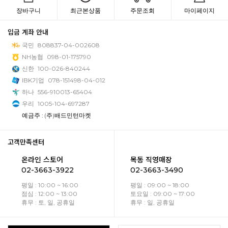
장바구니
최근본상품
주문조회
마이페이지
입금 계좌 안내
국민
808837-04-002608
NH농협
098-01-175790
신한
100-026-840244
IBK기업
078-151498-04-012
하나
556-910013-65404
우리
1005-104-697287
예금주 : (주)배드민턴마켓
고객만족센터
온라인 스토어
목동 직영매장
02-3663-3922
02-3663-3490
평일 : 10:00 ~ 16:00
평일 : 09:00 ~ 18:00
점심 : 12:00 ~ 13:00
토요일 : 09:00 ~ 17:00
휴무 : 토, 일, 공휴일
휴무 : 일, 공휴일