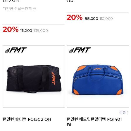
FG2303
OR
다양한 수납공간 제공
20%
88,000
110,000
20%
111,200
139,000
리뷰
리뷰
1
펀민턴 숄더백 FG1502 OR
펀민턴 배드민턴멀티백 FG1401
BL