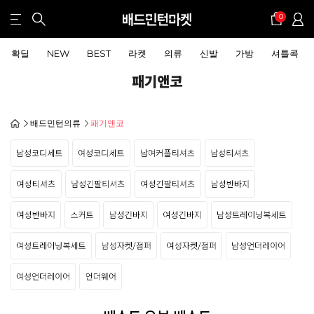
0
확딜
NEW
BEST
라켓
의류
신발
가방
셔틀콕
패기앤코
배드민턴의류
패기앤코