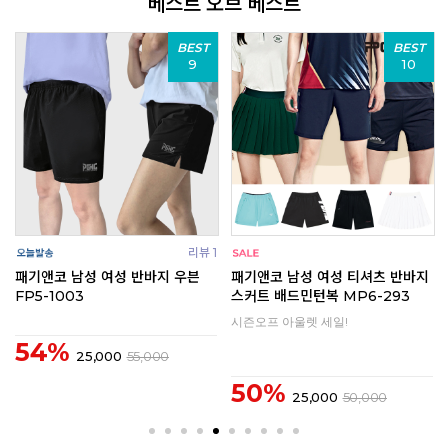
베스트 오브 베스트
BEST
BEST
9
10
리뷰 1
성 반바지 우븐
패기앤코 남성 여성 티셔츠 반바지
패기앤코 DT-127 
스커트 배드민턴복 MP6-293
시즌오프 아울렛 세일!
42%
55,000
20,000
3
50%
25,000
50,000