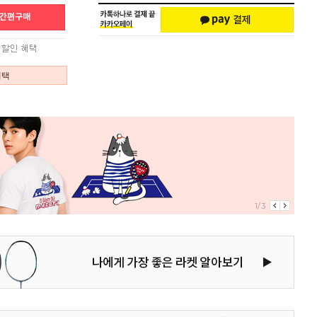
혜택
1/3