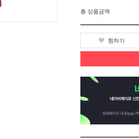
총 상품금액
찜하기