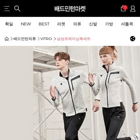
0
확딜
NEW
BEST
라켓
의류
신발
가방
셔틀콕
배드민턴의류
VITRO
남성트레이닝복세트