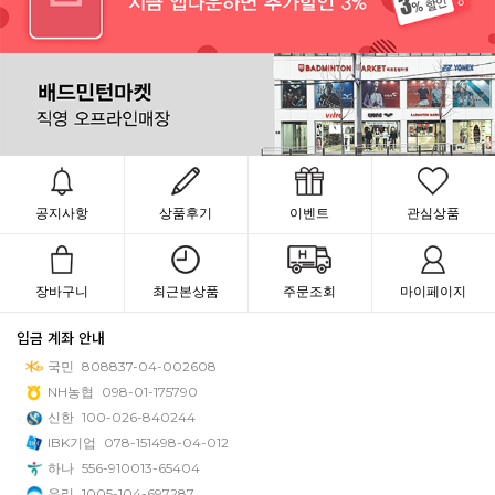
공지사항
상품후기
이벤트
관심상품
장바구니
최근본상품
주문조회
마이페이지
입금 계좌 안내
국민
808837-04-002608
NH농협
098-01-175790
신한
100-026-840244
IBK기업
078-151498-04-012
하나
556-910013-65404
우리
1005-104-697287