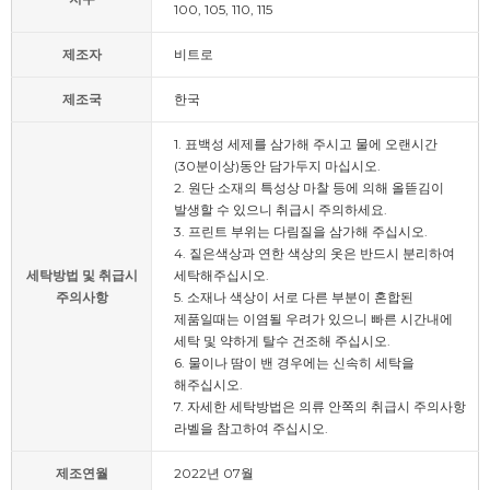
100, 105, 110, 115
제조자
비트로
제조국
한국
1. 표백성 세제를 삼가해 주시고 물에 오랜시간
(30분이상)동안 담가두지 마십시오.
2. 원단 소재의 특성상 마찰 등에 의해 올뜯김이
발생할 수 있으니 취급시 주의하세요.
3. 프린트 부위는 다림질을 삼가해 주십시오.
4. 짙은색상과 연한 색상의 옷은 반드시 분리하여
세탁방법 및 취급시
세탁해주십시오.
주의사항
5. 소재나 색상이 서로 다른 부분이 혼합된
제품일때는 이염될 우려가 있으니 빠른 시간내에
세탁 및 약하게 탈수 건조해 주십시오.
6. 물이나 땀이 밴 경우에는 신속히 세탁을
해주십시오.
7. 자세한 세탁방법은 의류 안쪽의 취급시 주의사항
라벨을 참고하여 주십시오.
제조연월
2022년 07월