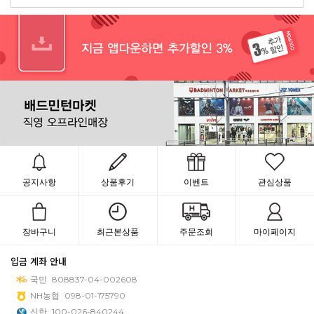
공지사항
상품후기
이벤트
관심상품
장바구니
최근본상품
주문조회
마이페이지
입금 계좌 안내
국민
808837-04-002608
NH농협
098-01-175790
신한
100-026-840244