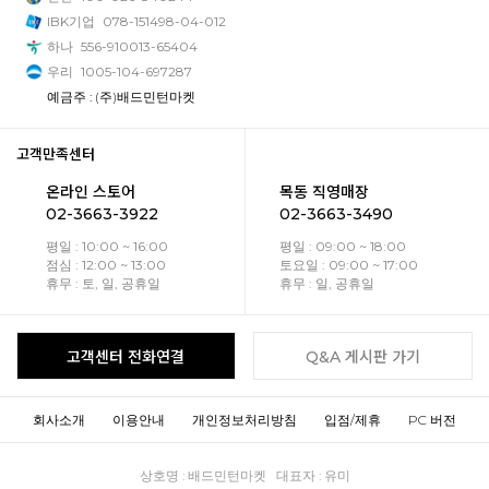
IBK기업
078-151498-04-012
하나
556-910013-65404
우리
1005-104-697287
예금주 : (주)배드민턴마켓
고객만족센터
온라인 스토어
목동 직영매장
02-3663-3922
02-3663-3490
평일 : 10:00 ~ 16:00
평일 : 09:00 ~ 18:00
점심 : 12:00 ~ 13:00
토요일 : 09:00 ~ 17:00
휴무 : 토, 일, 공휴일
휴무 : 일, 공휴일
고객센터 전화연결
Q&A 게시판 가기
회사소개
이용안내
개인정보처리방침
입점/제휴
PC 버전
상호명 : 배드민턴마켓 대표자 : 유미