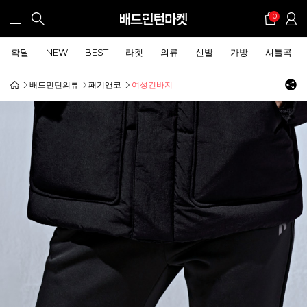
0
확딜
NEW
BEST
라켓
의류
신발
가방
셔틀콕
배드민턴의류
패기앤코
여성긴바지