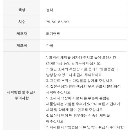
색상
블랙
치수
75, 80, 85, 90
제조자
패기앤코
제조국
한국
1. 표백성 세제를 삼가해 주시고 물에 오랜시간
(30분이상)동안 담가두지 마십시오.
2. 원단 소재의 특성상 마찰 등에 의해 올뜯김이
발생할 수 있으니 취급시 주의하세요.
3. 프린트 부위는 다림질을 삼가해 주십시오.
4. 짙은색상과 연한 색상의 옷은 반드시 분리하여
세탁방법 및 취급시
세탁해주십시오.
주의사항
5. 소재나 색상이 서로 다른 부분이 혼합된
제품일때는 이염될 우려가 있으니 빠른 시간내에
세탁 및 약하게 탈수 건조해 주십시오.
6. 물이나 땀이 밴 경우에는 신속히 세탁을
해주십시오.
7. 자세한 세탁방법은 의류 안쪽의 취급시 주의사항