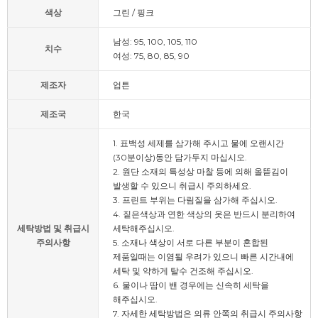
색상
그린 / 핑크
남성: 95, 100, 105, 110
치수
여성: 75, 80, 85, 90
제조자
업튼
제조국
한국
1. 표백성 세제를 삼가해 주시고 물에 오랜시간
(30분이상)동안 담가두지 마십시오.
2. 원단 소재의 특성상 마찰 등에 의해 올뜯김이
발생할 수 있으니 취급시 주의하세요.
3. 프린트 부위는 다림질을 삼가해 주십시오.
4. 짙은색상과 연한 색상의 옷은 반드시 분리하여
세탁방법 및 취급시
세탁해주십시오.
주의사항
5. 소재나 색상이 서로 다른 부분이 혼합된
제품일때는 이염될 우려가 있으니 빠른 시간내에
세탁 및 약하게 탈수 건조해 주십시오.
6. 물이나 땀이 밴 경우에는 신속히 세탁을
해주십시오.
7. 자세한 세탁방법은 의류 안쪽의 취급시 주의사항