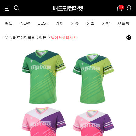
0
확딜
NEW
BEST
라켓
의류
신발
가방
셔틀콕
배드민턴의류
업튼
남여커플티셔츠