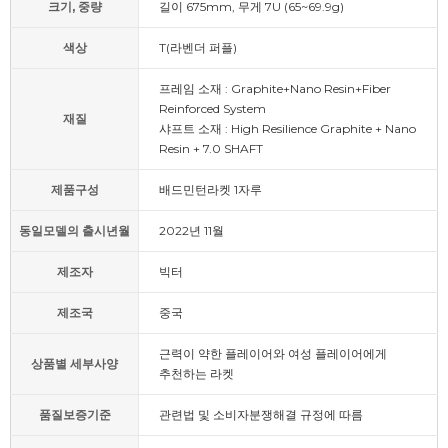
크기, 중량
길이 675mm, 무게 7U (65~69.9g)
색상
T(라벤더 퍼플)
프레임 소재 : Graphite+Nano Resin+Fiber
Reinforced System
재질
샤프트 소재 : High Resilience Graphite + Nano
Resin + 7.0 SHAFT
제품구성
배드민턴라켓 1자루
동일모델의 출시년월
2022년 11월
제조자
빅터
제조국
중국
근력이 약한 플레이어와 여성 플레이어에게
상품별 세부사양
추천하는 라켓
품질보증기준
관련법 및 소비자분쟁해결 규정에 따름