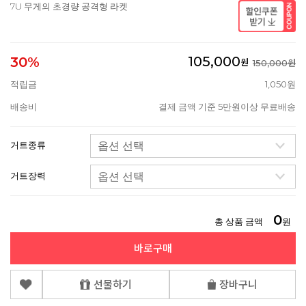
7U 무게의 초경량 공격형 라켓
105,000
30%
원
150,000원
적립금
1,050원
배송비
결제 금액 기준 5만원이상 무료배송
거트종류
거트장력
0
총 상품 금액
원
바로구매
선물하기
장바구니