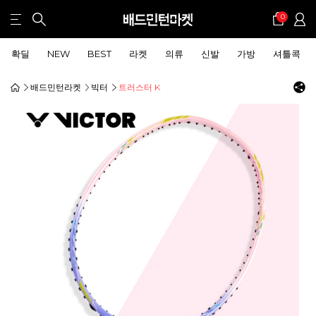
0
확딜
NEW
BEST
라켓
의류
신발
가방
셔틀콕
배드민턴라켓
빅터
트러스터 K