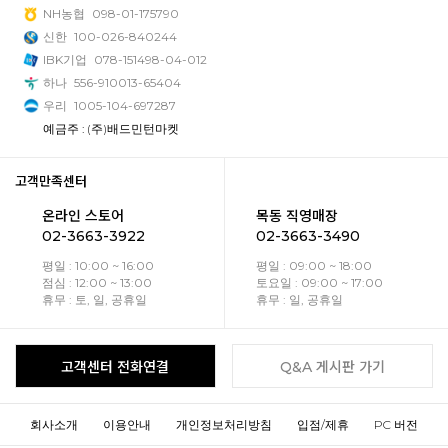
NH농협
098-01-175790
신한
100-026-840244
IBK기업
078-151498-04-012
하나
556-910013-65404
우리
1005-104-697287
예금주 : (주)배드민턴마켓
고객만족센터
온라인 스토어
목동 직영매장
02-3663-3922
02-3663-3490
평일 : 10:00 ~ 16:00
평일 : 09:00 ~ 18:00
점심 : 12:00 ~ 13:00
토요일 : 09:00 ~ 17:00
휴무 : 토, 일, 공휴일
휴무 : 일, 공휴일
고객센터 전화연결
Q&A 게시판 가기
회사소개
이용안내
개인정보처리방침
입점/제휴
PC 버전