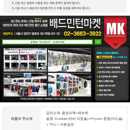
갑피소재: 합성피혁+패브릭
제품의 주소재
밑창: Rubber(러버 아웃솔)+Phylon 중창(미드솔)
+ TPU + 카본섬유