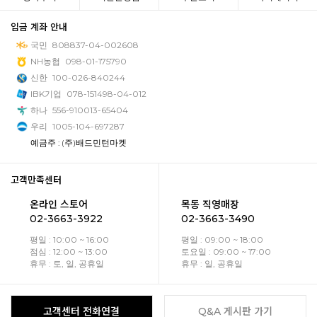
입금 계좌 안내
국민
808837-04-002608
NH농협
098-01-175790
신한
100-026-840244
IBK기업
078-151498-04-012
하나
556-910013-65404
우리
1005-104-697287
예금주 : (주)배드민턴마켓
고객만족센터
온라인 스토어
목동 직영매장
02-3663-3922
02-3663-3490
평일 : 10:00 ~ 16:00
평일 : 09:00 ~ 18:00
점심 : 12:00 ~ 13:00
토요일 : 09:00 ~ 17:00
휴무 : 토, 일, 공휴일
휴무 : 일, 공휴일
고객센터 전화연결
Q&A 게시판 가기