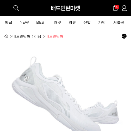
0
확딜
NEW
BEST
라켓
의류
신발
가방
셔틀콕
배드민턴화
리닝
배드민턴화