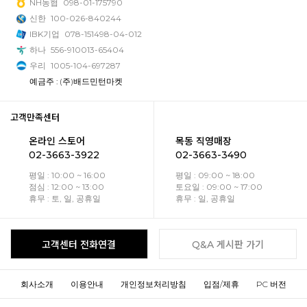
NH농협
098-01-175790
신한
100-026-840244
IBK기업
078-151498-04-012
하나
556-910013-65404
우리
1005-104-697287
예금주 : (주)배드민턴마켓
고객만족센터
온라인 스토어
목동 직영매장
02-3663-3922
02-3663-3490
평일 : 10:00 ~ 16:00
평일 : 09:00 ~ 18:00
점심 : 12:00 ~ 13:00
토요일 : 09:00 ~ 17:00
휴무 : 토, 일, 공휴일
휴무 : 일, 공휴일
고객센터 전화연결
Q&A 게시판 가기
회사소개
이용안내
개인정보처리방침
입점/제휴
PC 버전