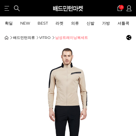
0
확딜
NEW
BEST
라켓
의류
신발
가방
셔틀콕
배드민턴의류
VITRO
남성트레이닝복세트