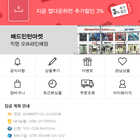
공지사항
상품후기
이벤트
관심상품
장바구니
최근본상품
주문조회
마이페이지
입금 계좌 안내
국민
808837-04-002608
NH농협
098-01-175790
신한
100-026-840244
IBK기업
078-151498-04-012