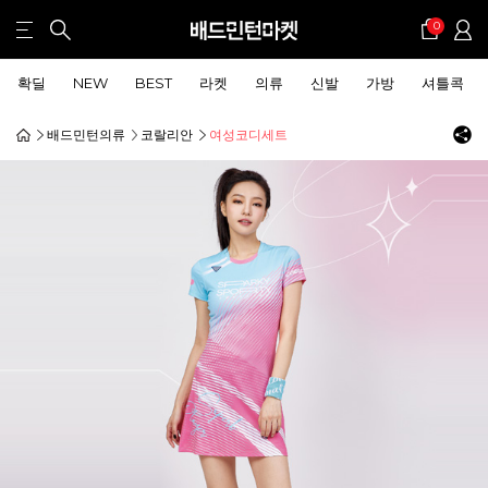
0
확딜
NEW
BEST
라켓
의류
신발
가방
셔틀콕
배드민턴의류
코랄리안
여성코디세트