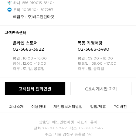
하나
556-910013-65404
우리
1005-104-697287
예금주 : (주)배드민턴마켓
고객만족센터
온라인 스토어
목동 직영매장
02-3663-3922
02-3663-3490
평일 : 10:00 ~ 16:00
평일 : 09:00 ~ 18:00
점심 : 12:00 ~ 13:00
토요일 : 09:00 ~ 17:00
휴무 : 토, 일, 공휴일
휴무 : 일, 공휴일
고객센터 전화연결
Q&A 게시판 가기
회사소개
이용안내
개인정보처리방침
입점/제휴
PC 버전
상호명 : 배드민턴마켓 대표자 : 유미
전화 : 02-3663-3922 팩스 : 02-3663-3245
주소 : 서울 양천구 등촌로 192