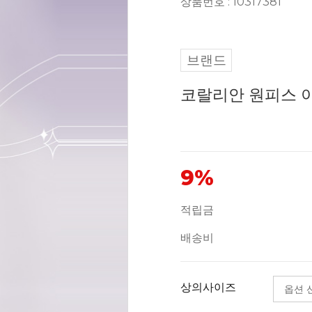
상품번호 : 10317381
브랜드
코랄리안 원피스 이너
9%
적립금
배송비
상의사이즈