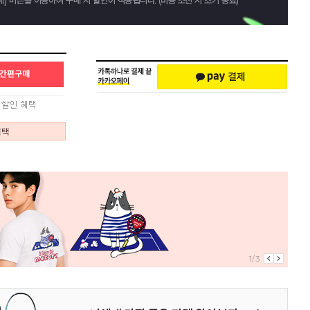
혜택
1/3