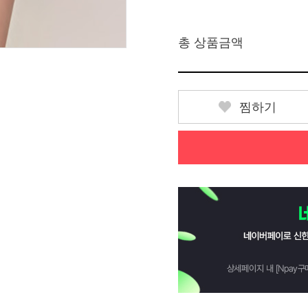
총 상품금액
찜하기