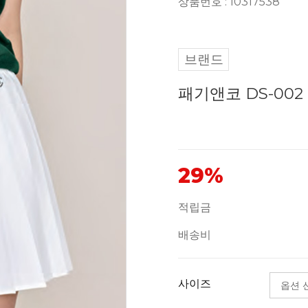
상품번호 : 10317538
브랜드
패기앤코 DS-002
29%
적립금
배송비
사이즈