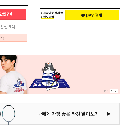
혜택
1/3