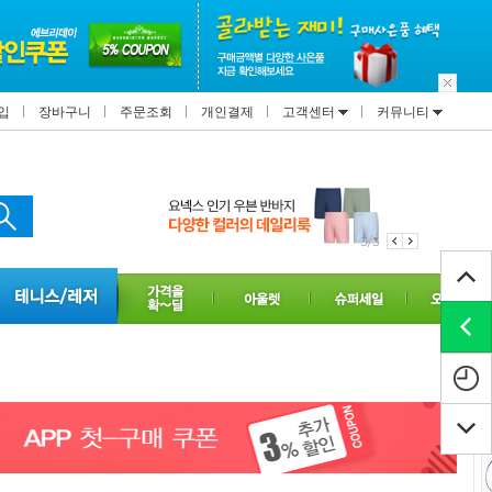
입
장바구니
주문조회
개인결제
고객센터
커뮤니티
1/3