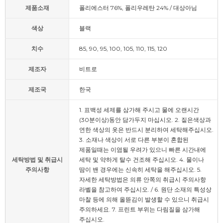
제품소재
폴리에스터 76%, 폴리우레탄 24% / 대상아님
색상
블랙
치수
85, 90, 95, 100, 105, 110, 115, 120
제조자
비트로
제조국
한국
1. 표백성 세제를 삼가해 주시고 물에 오랜시간
(30분이상)동안 담가두지 마십시오. 2. 짙은색상과
연한 색상의 옷은 반드시 분리하여 세탁해주십시오.
3. 소재나 색상이 서로 다른 부분이 혼합된
제품일때는 이염될 우려가 있으니 빠른 시간내에
세탁방법 및 취급시
세탁 및 약하게 탈수 건조해 주십시오. 4. 물이나
주의사항
땀이 밴 경우에는 신속히 세탁을 해주십시오. 5.
자세한 세탁방법은 의류 안쪽의 취급시 주의사항
라벨을 참고하여 주십시오. / 6. 원단 소재의 특성상
마찰 등에 의해 올뜯김이 발생할 수 있으니 취급시
주의하세요. 7. 프린트 부위는 다림질을 삼가해
주십시오.