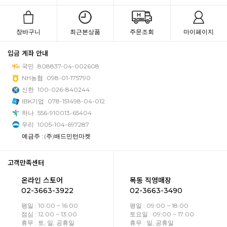
장바구니
최근본상품
주문조회
마이페이지
입금 계좌 안내
국민
808837-04-002608
NH농협
098-01-175790
신한
100-026-840244
IBK기업
078-151498-04-012
하나
556-910013-65404
우리
1005-104-697287
예금주 : (주)배드민턴마켓
고객만족센터
온라인 스토어
목동 직영매장
02-3663-3922
02-3663-3490
평일 : 10:00 ~ 16:00
평일 : 09:00 ~ 18:00
점심 : 12:00 ~ 13:00
토요일 : 09:00 ~ 17:00
휴무 : 토, 일, 공휴일
휴무 : 일, 공휴일