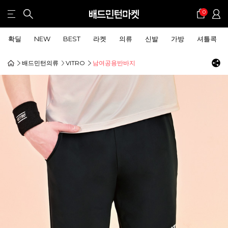
0
확딜
NEW
BEST
라켓
의류
신발
가방
셔틀콕
배드민턴의류
VITRO
남여공용반바지