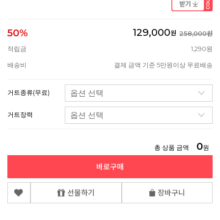
129,000
50%
원
258,000원
적립금
1,290원
배송비
결제 금액 기준 5만원이상 무료배송
거트종류(무료)
거트장력
0
총 상품 금액
원
바로구매
선물하기
장바구니