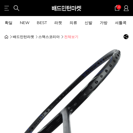
0
확딜
NEW
BEST
라켓
의류
신발
가방
셔틀콕
배드민턴라켓
스맥스코리아
전체보기