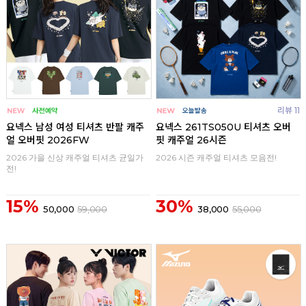
리뷰 11
요넥스 남성 여성 티셔츠 반팔 캐주
요넥스 261TS050U 티셔츠 오버
얼 오버핏 2026FW
핏 캐주얼 26시즌
2026 가을 신상 캐주얼 티셔츠 균일가
2026 시즌 캐주얼 티셔츠 모음전!
전!
15%
30%
50,000
59,000
38,000
55,000