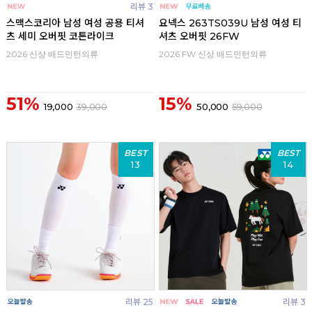
리뷰 3
스맥스코리아 남성 여성 공용 티셔
요넥스 263TS039U 남성 여성 티
츠 세미 오버핏 코튼라이크
셔츠 오버핏 26FW
2026 신상 배드민턴의류
2026 FW 신상 배드민턴의류
51%
15%
19,000
39,000
50,000
59,000
BEST
BEST
13
14
리뷰 25
리뷰 3