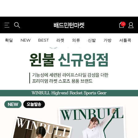
0
확딜
NEW
BEST
라켓
의류
신발
가방
셔틀콕