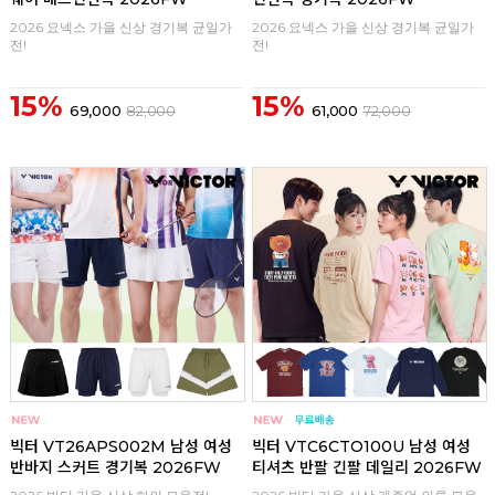
2026 요넥스 가을 신상 경기복 균일가
2026 요넥스 가을 신상 경기복 균일가
전!
전!
15%
15%
69,000
82,000
61,000
72,000
구매
0
구매
0
빅터 VT26APS002M 남성 여성
빅터 VTC6CTO100U 남성 여성
반바지 스커트 경기복 2026FW
티셔츠 반팔 긴팔 데일리 2026FW