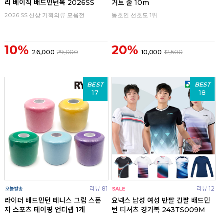
리 베이직 배드민턴복 2026SS
거트 줄 10m
2026 SS 신상 기획의류 모음전
동호인 선호도 1위
10%
20%
26,000
29,000
10,000
12,500
BEST
BEST
17
18
리뷰 81
리뷰 12
라이더 배드민턴 테니스 그립 스폰
요넥스 남성 여성 반팔 긴팔 배드민
지 스포츠 테이핑 언더랩 1개
턴 티셔츠 경기복 243TS009M