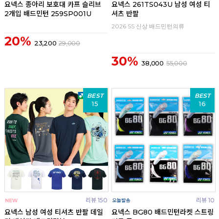
요넥스 종아리 보호대 카프 슬리브
요넥스 261TS043U 남성 여성 티
2개입 배드민턴 259SP001U
셔츠 반팔
2026 SS 신상 배드민턴의류
20%
23,200
29,000
30%
38,000
55,000
BEST
BEST
15
16
리뷰 150
리뷰 10
요넥스 남성 여성 티셔츠 반팔 데일
요넥스 BG80 배드민턴라켓 스트링