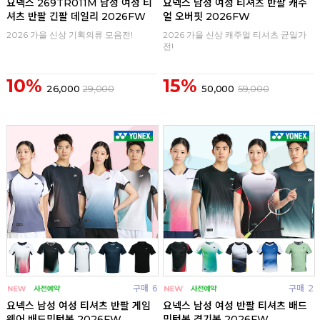
요넥스 269TR011M 남성 여성 티
요넥스 남성 여성 티셔츠 반팔 캐주
셔츠 반팔 긴팔 데일리 2026FW
얼 오버핏 2026FW
2026 가을 신상 기획의류 모음전!
2026 가을 신상 캐주얼 티셔츠 균일가
전!
10%
15%
26,000
29,000
50,000
59,000
구매
6
구매
2
요넥스 남성 여성 티셔츠 반팔 게임
요넥스 남성 여성 반팔 티셔츠 배드
웨어 배드민턴복 2026FW
민턴복 경기복 2026FW