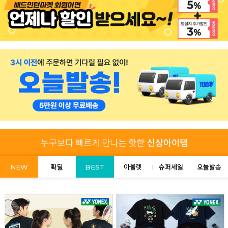
NEW
확딜
BEST
아울렛
슈퍼세일
오늘발송