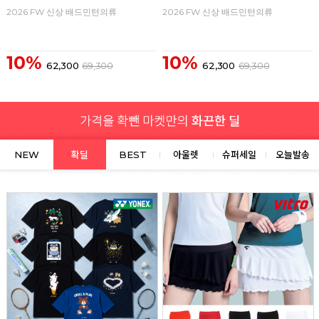
2026 FW 신상 배드민턴의류
2026 FW 신상 배드민턴의류
10%
10%
62,300
69,300
62,300
69,300
NEW
확딜
BEST
아울렛
슈퍼세일
오늘발송