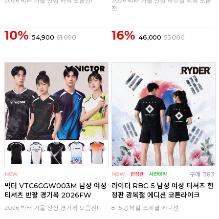
2026 빅터 가을 신상 하의 모음전!
2026 빅터 가을 신상 캐주얼 의류 모음
전!
10%
16%
54,900
61,000
46,000
55,000
구매
0
구매
383
빅터 VTC6CGW003M 남성 여성
라이더 RBC-5 남성 여성 티셔츠 한
티셔츠 반팔 경기복 2026FW
정판 광복절 에디션 코튼라이크
2026 빅터 가을 신상 경기복 모음전!
8.15 광복절 스페셜 에디션