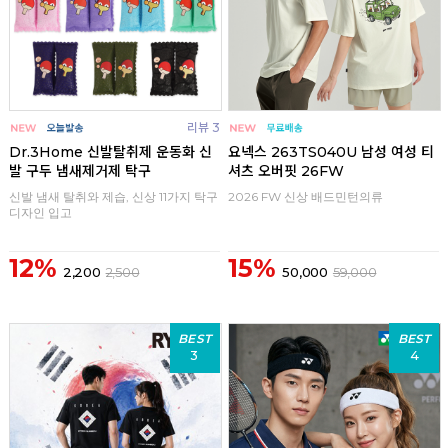
리뷰 3
Dr.3Home 신발탈취제 운동화 신
요넥스 263TS040U 남성 여성 티
발 구두 냄새제거제 탁구
셔츠 오버핏 26FW
신발 냄새 탈취와 제습, 신상 11가지 탁구
2026 FW 신상 배드민턴의류
디자인 입고
12%
15%
2,200
2,500
50,000
59,000
BEST
BEST
3
4