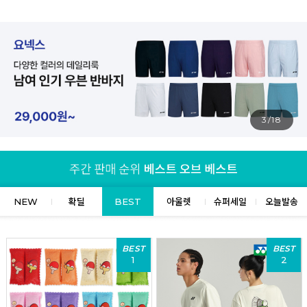
4/18
NEW
확딜
BEST
아울렛
슈퍼세일
오늘발송
BEST
BEST
1
2