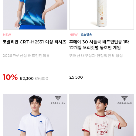
코랄리안 CRT-H2551 여성 티셔츠
후메이 30 셔틀콕 배드민턴공 1타
12개입 오리깃털 동호인 게임
2026 FW 신상 배드민턴의류
뛰어난 내구성과 안정적인 비행성
10%
25,500
62,300
69,300