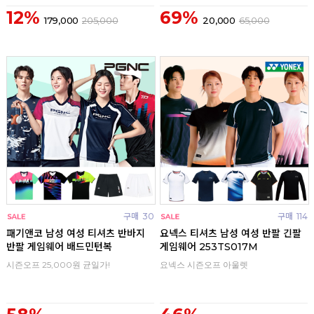
12%
69%
179,000
205,000
20,000
65,000
구매
30
구매
114
패기앤코 남성 여성 티셔츠 반바지
요넥스 티셔츠 남성 여성 반팔 긴팔
반팔 게임웨어 배드민턴복
게임웨어 253TS017M
시즌오프 25,000원 균일가!
요넥스 시즌오프 아울렛