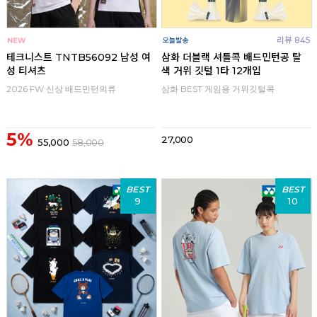
리뷰 845
테크니스트 TNTB56092 남성 여
삼화 더블랙 셔틀콕 배드민턴공 탈
성 티셔츠
색 거위 깃털 1타 12개입
2026 FW 신상 배드민턴의류
삼화 BEST 게임용 거위깃털콕
5%
27,000
55,000
58,000
BEST
BEST
9
10