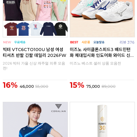
리뷰 376
빅터 VTC6CTO100U 남성 여성
미즈노 사이클론스피드3 배드민턴
티셔츠 반팔 긴팔 데일리 2026FW
화 체대입시화 인도어화 와이드 신
발
2026 빅터 가을 신상 캐주얼 의류 모음
미즈노 베스트 셀러 상품 모음전
전!
16%
15%
46,000
55,000
75,000
89,000