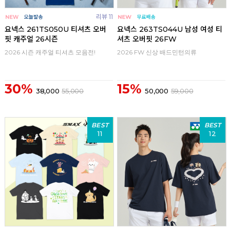
리뷰 11
요넥스 261TS050U 티셔츠 오버
요넥스 263TS044U 남성 여성 티
핏 캐주얼 26시즌
셔츠 오버핏 26FW
2026 시즌 캐주얼 티셔츠 모음전!
2026 FW 신상 배드민턴의류
30%
15%
38,000
55,000
50,000
59,000
BEST
BEST
11
12