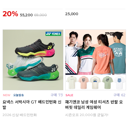
20%
25,000
55,200
69,000
구매
73
구매
62
요넥스 서박시아 GT 배드민턴화 신
패기앤코 남성 여성 티셔츠 반팔 오
발
버핏 데일리 게임웨어
2026 신상 배드민턴화
시즌오프 20,000원 균일가!