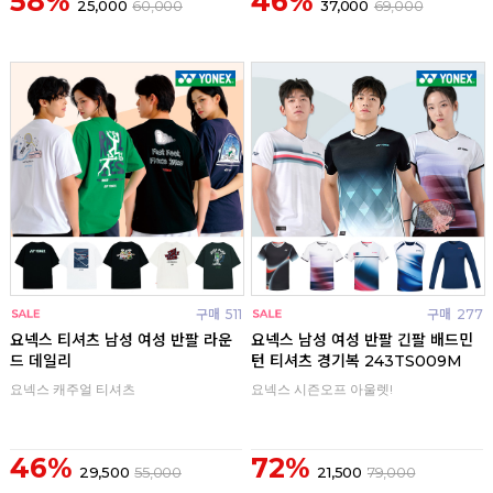
58%
46%
25,000
60,000
37,000
69,000
구매
511
구매
277
요넥스 티셔츠 남성 여성 반팔 라운
요넥스 남성 여성 반팔 긴팔 배드민
드 데일리
턴 티셔츠 경기복 243TS009M
요넥스 캐주얼 티셔츠
요넥스 시즌오프 아울렛!
46%
72%
29,500
55,000
21,500
79,000