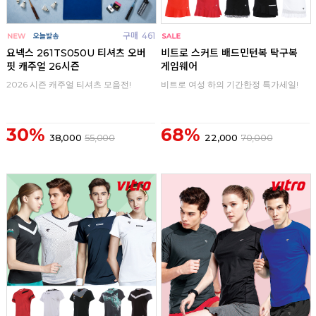
구매
461
구매
0
요넥스 261TS050U 티셔츠 오버
비트로 스커트 배드민턴복 탁구복
핏 캐주얼 26시즌
게임웨어
2026 시즌 캐주얼 티셔츠 모음전!
비트로 여성 하의 기간한정 특가세일!
30%
68%
38,000
55,000
22,000
70,000