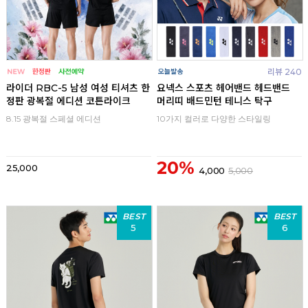
리뷰 240
라이더 RBC-5 남성 여성 티셔츠 한
요넥스 스포츠 헤어밴드 헤드밴드
정판 광복절 에디션 코튼라이크
머리띠 배드민턴 테니스 탁구
8.15 광복절 스페셜 에디션
10가지 컬러로 다양한 스타일링
20%
25,000
4,000
5,000
BEST
BEST
5
6