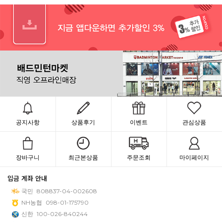
공지사항
상품후기
이벤트
관심상품
장바구니
최근본상품
주문조회
마이페이지
입금 계좌 안내
국민
808837-04-002608
NH농협
098-01-175790
신한
100-026-840244