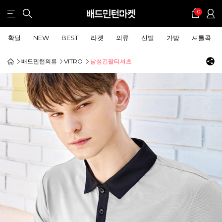
0
확딜
NEW
BEST
라켓
의류
신발
가방
셔틀콕
배드민턴의류
VITRO
남성긴팔티셔츠