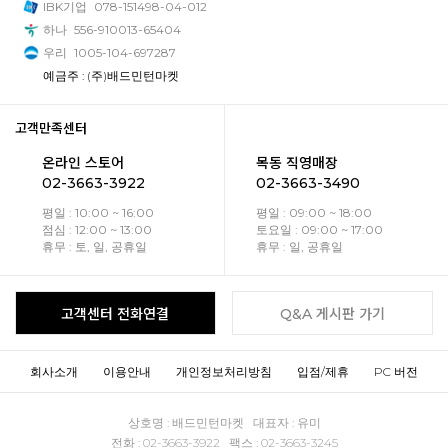
IBK기업
078-151498-04-012
하나
556-910013-65404
우리
1005-104-697287
예금주 : (주)배드민턴마켓
고객만족센터
온라인 스토어
목동 직영매장
02-3663-3922
02-3663-3490
평일 : 10:00 ~ 16:00
평일 : 09:00 ~ 18:00
점심 : 12:00 ~ 13:00
토요일 : 09:00 ~ 17:00
휴무 : 토, 일, 공휴일
휴무 : 일, 공휴일
고객센터 전화연결
Q&A 게시판 가기
회사소개
이용안내
개인정보처리방침
입점/제휴
PC 버전
상호명 : 배드민턴마켓 대표자 : 유미
전화 : 02-3663-3922 팩스 : 02-3663-3245