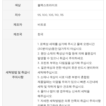
색상
블랙스트라이프
치수
95, 100, 105, 110, 115
제조자
비트로
제조국
한국
1. 표백성 세제를 삼가해 주시고 물에 오랜시간
(30분이상)동안 담가두지 마십시오.
2. 원단 소재의 특성상 마찰 등에 의해 올뜯김이
발생할 수 있으니 취급시 주의하세요.
3. 프린트 부위는 다림질을 삼가해 주십시오.
4. 짙은색상과 연한 색상의 옷은 반드시 분리하여
세탁방법 및 취급시
세탁해주십시오.
주의사항
5. 소재나 색상이 서로 다른 부분이 혼합된
제품일때는 이염될 우려가 있으니 빠른 시간내에
세탁 및 약하게 탈수 건조해 주십시오.
6. 물이나 땀이 밴 경우에는 신속히 세탁을
해주십시오.
7. 자세한 세탁방법은 의류 안쪽의 취급시 주의사항
라벨을 참고하여 주십시오.