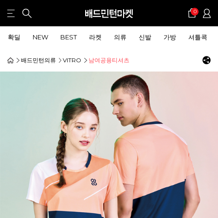
0
확딜
NEW
BEST
라켓
의류
신발
가방
셔틀콕
배드민턴의류
VITRO
남여공용티셔츠