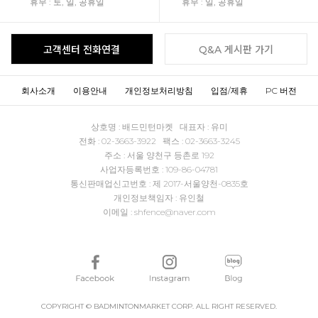
휴무 : 토, 일, 공휴일
휴무 : 일, 공휴일
고객센터 전화연결
Q&A 게시판 가기
회사소개
이용안내
개인정보처리방침
입점/제휴
PC 버전
상호명 : 배드민턴마켓 대표자 : 유미
전화 : 02-3663-3922 팩스 : 02-3663-3245
주소 : 서울 양천구 등촌로 192
사업자등록번호 : 109-86-04781
통신판매업신고번호 : 제 2017-서울양천-0835호
개인정보책임자 : 유인철
이메일 : shfence@naver.com
COPYRIGHT © BADMINTONMARKET CORP. ALL RIGHT RESERVED.