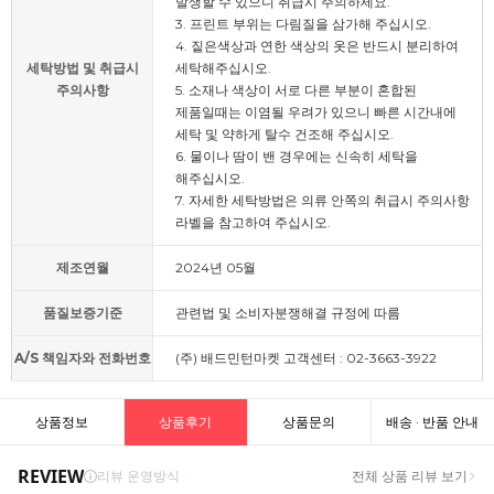
발생할 수 있으니 취급시 주의하세요.
3. 프린트 부위는 다림질을 삼가해 주십시오.
4. 짙은색상과 연한 색상의 옷은 반드시 분리하여
세탁방법 및 취급시
세탁해주십시오.
주의사항
5. 소재나 색상이 서로 다른 부분이 혼합된
제품일때는 이염될 우려가 있으니 빠른 시간내에
세탁 및 약하게 탈수 건조해 주십시오.
6. 물이나 땀이 밴 경우에는 신속히 세탁을
해주십시오.
7. 자세한 세탁방법은 의류 안쪽의 취급시 주의사항
라벨을 참고하여 주십시오.
제조연월
2024년 05월
품질보증기준
관련법 및 소비자분쟁해결 규정에 따름
A/S 책임자와 전화번호
(주) 배드민턴마켓 고객센터 : 02-3663-3922
상품정보
상품후기
상품문의
배송 · 반품 안내