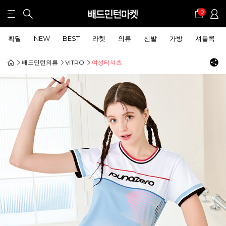
0
확딜
NEW
BEST
라켓
의류
신발
가방
셔틀콕
배드민턴의류
VITRO
여성티셔츠