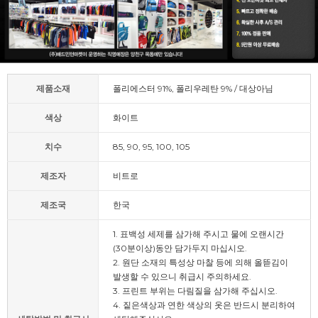
제품소재
폴리에스터 91%, 폴리우레탄 9% / 대상아님
색상
화이트
치수
85, 90, 95, 100, 105
제조자
비트로
제조국
한국
1. 표백성 세제를 삼가해 주시고 물에 오랜시간
(30분이상)동안 담가두지 마십시오.
2. 원단 소재의 특성상 마찰 등에 의해 올뜯김이
발생할 수 있으니 취급시 주의하세요.
3. 프린트 부위는 다림질을 삼가해 주십시오.
4. 짙은색상과 연한 색상의 옷은 반드시 분리하여