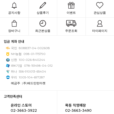
공지사항
상품후기
이벤트
관심상품
장바구니
최근본상품
주문조회
마이페이지
입금 계좌 안내
국민
808837-04-002608
NH농협
098-01-175790
신한
100-026-840244
IBK기업
078-151498-04-012
하나
556-910013-65404
우리
1005-104-697287
예금주 : (주)배드민턴마켓
고객만족센터
온라인 스토어
목동 직영매장
02-3663-3922
02-3663-3490