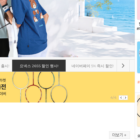
 출시!
요넥스 26SS 할인 행사!
네이버페이 5% 즉시 할인!
비트로 8
4/4