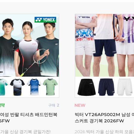
구매
2
 여성 반팔 티셔츠 배드민턴복
빅터 VT26APS002M 남성
6FW
스커트 경기복 2026FW
스 가을 신상 경기복 균일가전!
2026 빅터 가을 신상 하의 모음