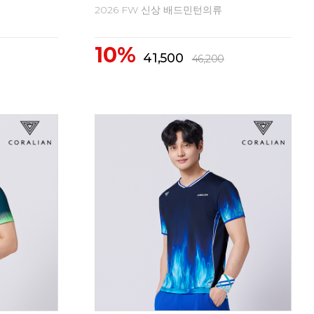
2026 FW 신상 배드민턴의류
20
10%
1
41,500
46,200