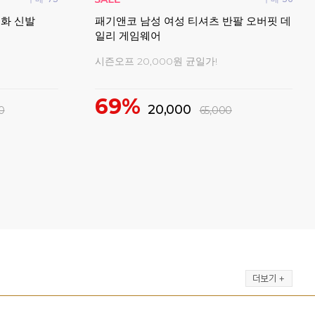
턴화 신발
패기앤코 남성 여성 티셔츠 반팔 오버핏 데
요넥
일리 게임웨어
시즌오프 20,000원 균일가!
신축
69%
3
20,000
0
65,000