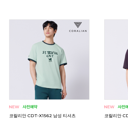
 376
코랄리안 CDT-X1562 남성 티셔츠
코랄리안 CD
 체대