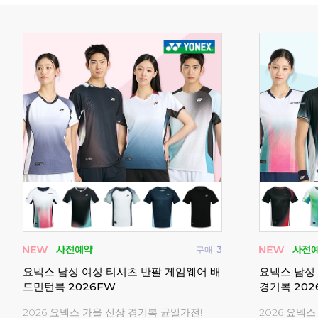
구매
3
구매
7
요넥스 남성 여성 티셔츠 반팔 게임웨어 배
요넥스 남성
민턴복
드민턴복 2026FW
경기복 202
2026 요넥스 가을 신상 경기복 균일가전!
2026 요넥