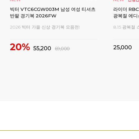
매
20
빅터 VTC6CGW003M 남성 여성 티셔츠
라이더 RBC
 오버
반팔 경기복 2026FW
광복절 에디
2026 빅터 가을 신상 경기복 모음전!
8.15 광복절
!
20%
25,000
55,200
69,000