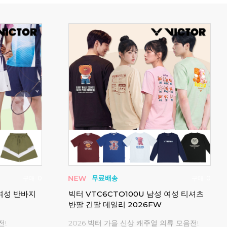
구매
0
구매
0
 여성 반바지
빅터 VTC6CTO100U 남성 여성 티셔츠
패기
반팔 긴팔 데일리 2026FW
임웨
전!
2026 빅터 가을 신상 캐주얼 의류 모음전!
시즌오