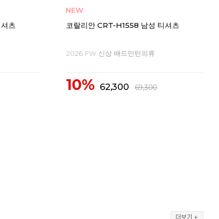
티셔츠
코랄리안 CRT-H1558 남성 티셔츠
코랄
2026 FW 신상 배드민턴의류
20
10%
1
62,300
69,300