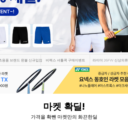
츠용품 브랜드 윈블 신규입점
비렉스 셔틀콕 구매이벤트
라이더 26FW 신상의류
마켓 확딜!
가격을 확뺀 마켓만의 화끈한딜