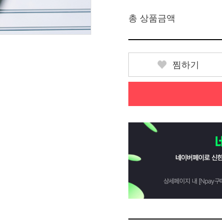
총 상품금액
찜하기