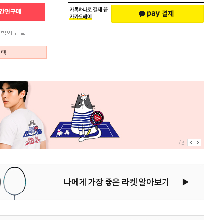
혜택
1/3