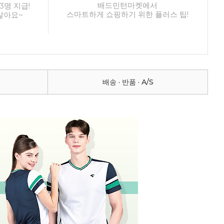
배드민턴마켓에서
3명 지급!
스마트하게 쇼핑하기 위한 플러스 팁!
않아요~
배송 · 반품 · A/S