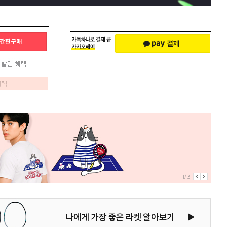
혜택
1/3