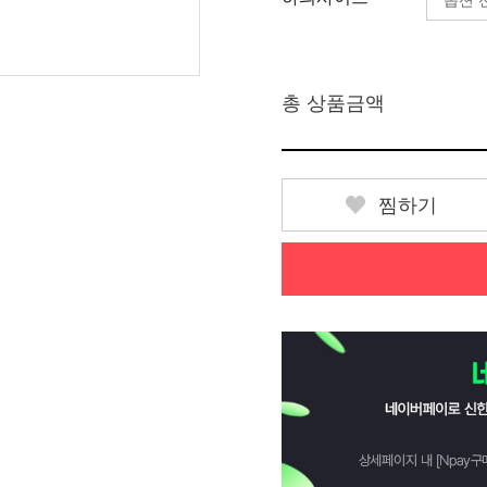
총 상품금액
찜하기