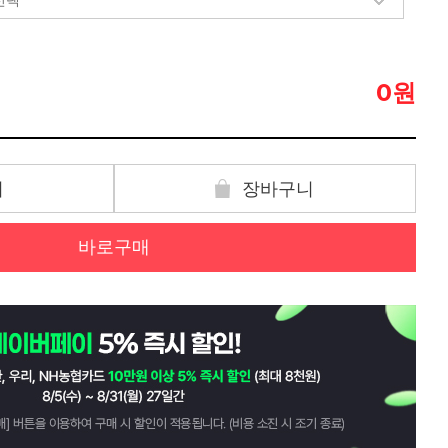
원
0
기
장바구니
바로구매