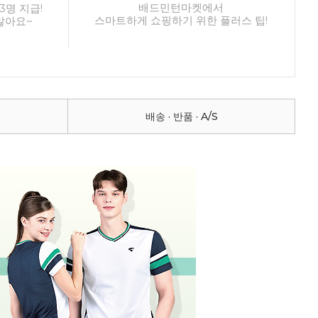
배드민턴마켓에서
3명 지급!
스마트하게 쇼핑하기 위한 플러스 팁!
않아요~
배송 · 반품 · A/S