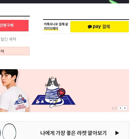
혜택
1/3