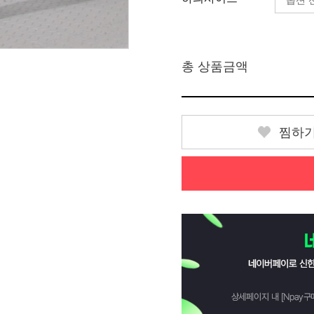
총 상품금액
찜하