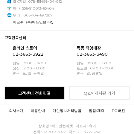
IBK기업
078-151498-04-012
하나
556-910013-65404
우리
1005-104-697287
예금주 : (주)배드민턴마켓
고객만족센터
온라인 스토어
목동 직영매장
02-3663-3922
02-3663-3490
평일 : 10:00 ~ 16:00
평일 : 09:00 ~ 18:00
점심 : 12:00 ~ 13:00
토요일 : 09:00 ~ 17:00
휴무 : 토, 일, 공휴일
휴무 : 일, 공휴일
고객센터 전화연결
Q&A 게시판 가기
회사소개
이용안내
개인정보처리방침
입점/제휴
PC 버전
상호명 : 배드민턴마켓 대표자 : 유미
전화 : 02-3663-3922 팩스 : 02-3663-3245