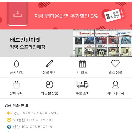
공지사항
상품후기
이벤트
관심상품
장바구니
최근본상품
주문조회
마이페이지
입금 계좌 안내
국민
808837-04-002608
NH농협
098-01-175790
신한
100-026-840244