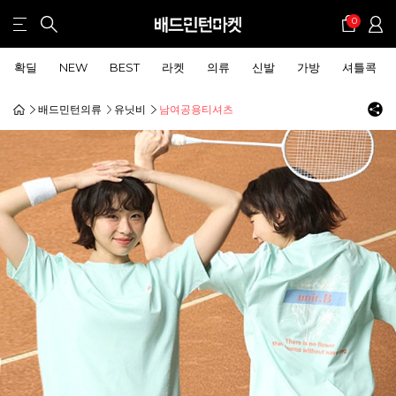
0
확딜
NEW
BEST
라켓
의류
신발
가방
셔틀콕
배드민턴의류
유닛비
남여공용티셔츠