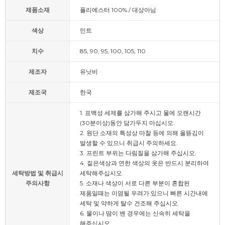
제품소재
폴리에스터 100% / 대상아님
색상
민트
치수
85, 90, 95, 100, 105, 110
제조자
유닛비
제조국
한국
1. 표백성 세제를 삼가해 주시고 물에 오랜시간
(30분이상)동안 담가두지 마십시오.
2. 원단 소재의 특성상 마찰 등에 의해 올뜯김이
발생할 수 있으니 취급시 주의하세요.
3. 프린트 부위는 다림질을 삼가해 주십시오.
4. 짙은색상과 연한 색상의 옷은 반드시 분리하여
세탁방법 및 취급시
세탁해주십시오.
주의사항
5. 소재나 색상이 서로 다른 부분이 혼합된
제품일때는 이염될 우려가 있으니 빠른 시간내에
세탁 및 약하게 탈수 건조해 주십시오.
6. 물이나 땀이 밴 경우에는 신속히 세탁을
해주십시오.