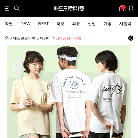
0
확딜
NEW
BEST
라켓
의류
신발
가방
셔틀콕
배드민턴의류
유닛비
남여공용티셔츠