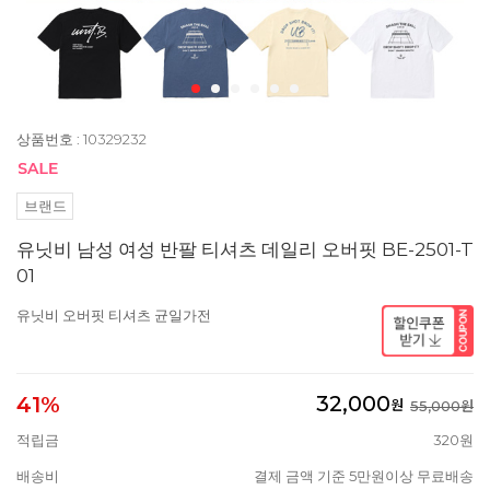
상품번호 : 10329232
브랜드
유닛비 남성 여성 반팔 티셔츠 데일리 오버핏 BE-2501-T
01
유닛비 오버핏 티셔츠 균일가전
32,000
41%
원
55,000원
적립금
320원
배송비
결제 금액 기준 5만원이상 무료배송