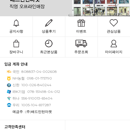
공지사항
상품후기
이벤트
관심상품
장바구니
최근본상품
주문조회
마이페이지
입금 계좌 안내
국민
808837-04-002608
NH농협
098-01-175790
신한
100-026-840244
IBK기업
078-151498-04-012
하나
556-910013-65404
우리
1005-104-697287
예금주 : (주)배드민턴마켓
고객만족센터