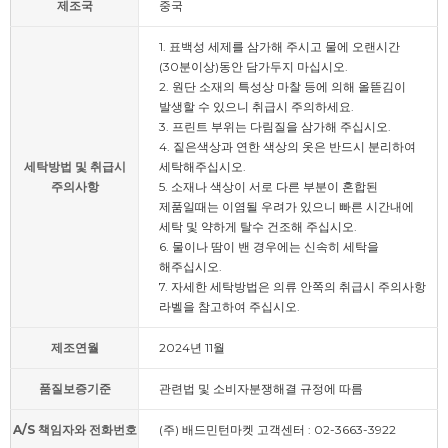
제조국
중국
1. 표백성 세제를 삼가해 주시고 물에 오랜시간
(30분이상)동안 담가두지 마십시오.
2. 원단 소재의 특성상 마찰 등에 의해 올뜯김이
발생할 수 있으니 취급시 주의하세요.
3. 프린트 부위는 다림질을 삼가해 주십시오.
4. 짙은색상과 연한 색상의 옷은 반드시 분리하여
세탁방법 및 취급시
세탁해주십시오.
주의사항
5. 소재나 색상이 서로 다른 부분이 혼합된
제품일때는 이염될 우려가 있으니 빠른 시간내에
세탁 및 약하게 탈수 건조해 주십시오.
6. 물이나 땀이 밴 경우에는 신속히 세탁을
해주십시오.
7. 자세한 세탁방법은 의류 안쪽의 취급시 주의사항
라벨을 참고하여 주십시오.
제조연월
2024년 11월
품질보증기준
관련법 및 소비자분쟁해결 규정에 따름
A/S 책임자와 전화번호
(주) 배드민턴마켓 고객센터 : 02-3663-3922