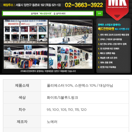
제품소재
폴리에스터 90%, 스판덱스 10% / 대상아님
색상
화이트/S블루/L핑크
치수
95, 100, 105, 110, 115, 120
제조자
노에러