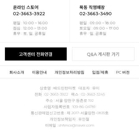
온라인 스토어
목동 직영매장
02-3663-3922
02-3663-3490
평일 : 10:00 ~ 16:00
평일 : 09:00 ~ 18:00
점심 : 12:00 ~ 13:00
토요일 : 09:00 ~ 17:00
휴무 : 토, 일, 공휴일
휴무 : 일, 공휴일
고객센터 전화연결
Q&A 게시판 가기
회사소개
이용안내
개인정보처리방침
입점/제휴
PC 버전
상호명 : 배드민턴마켓 대표자 : 유미
전화 : 02-3663-3922 팩스 : 02-3663-3245
주소 : 서울 양천구 등촌로 192
사업자등록번호 : 109-86-04781
통신판매업신고번호 : 제 2017-서울양천-0835호
개인정보책임자 : 유인철
이메일 : shfence@naver.com