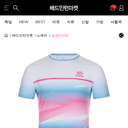
0
확딜
NEW
BEST
라켓
의류
신발
가방
셔틀콕
배드민턴의류
노에러
남성티셔츠