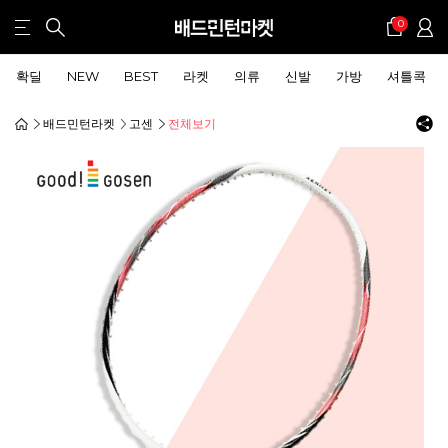
0
확딜
NEW
BEST
라켓
의류
신발
가방
셔틀콕
배드민턴라켓
고센
전체보기