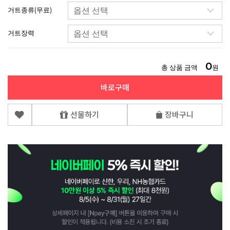
거트종류(무료)
거트장력
0
총 상품 금액
원
바로구매
선물하기
장바구니