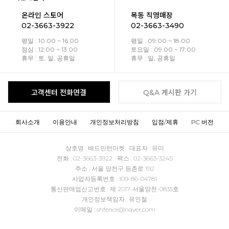
온라인 스토어
목동 직영매장
02-3663-3922
02-3663-3490
평일 : 10:00 ~ 16:00
평일 : 09:00 ~ 18:00
점심 : 12:00 ~ 13:00
토요일 : 09:00 ~ 17:00
휴무 : 토, 일, 공휴일
휴무 : 일, 공휴일
고객센터 전화연결
Q&A 게시판 가기
회사소개
이용안내
개인정보처리방침
입점/제휴
PC 버전
상호명 : 배드민턴마켓 대표자 : 유미
전화 : 02-3663-3922 팩스 : 02-3663-3245
주소 : 서울 양천구 등촌로 192
사업자등록번호 : 109-86-04781
통신판매업신고번호 : 제 2017-서울양천-0835호
개인정보책임자 : 유인철
이메일 : shfence@naver.com