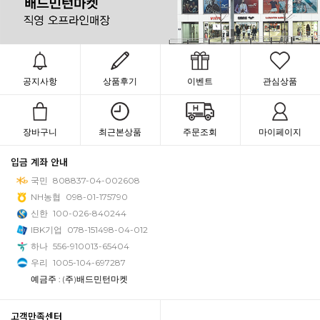
공지사항
상품후기
이벤트
관심상품
장바구니
최근본상품
주문조회
마이페이지
입금 계좌 안내
국민
808837-04-002608
NH농협
098-01-175790
신한
100-026-840244
IBK기업
078-151498-04-012
하나
556-910013-65404
우리
1005-104-697287
예금주 : (주)배드민턴마켓
고객만족센터