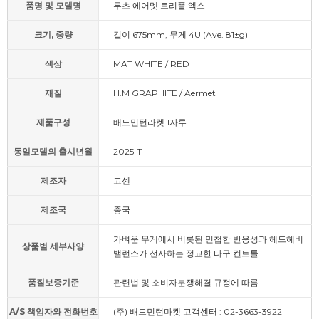
품명 및 모델명
루츠 에어멧 트리플 엑스
크기, 중량
길이 675mm, 무게 4U (Ave. 81±g)
색상
MAT WHITE / RED
재질
H.M GRAPHITE / Aermet
제품구성
배드민턴라켓 1자루
동일모델의 출시년월
2025-11
제조자
고센
제조국
중국
가벼운 무게에서 비롯된 민첩한 반응성과 헤드헤비
상품별 세부사양
밸런스가 선사하는 정교한 타구 컨트롤
품질보증기준
관련법 및 소비자분쟁해결 규정에 따름
A/S 책임자와 전화번호
(주) 배드민턴마켓 고객센터 : 02-3663-3922