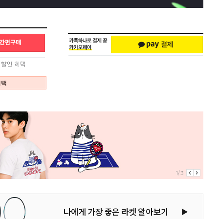
혜택
1/3