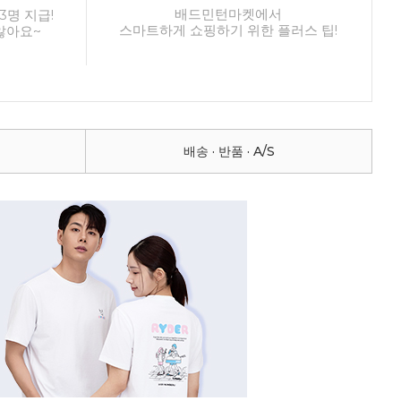
배드민턴마켓에서
3명 지급!
스마트하게 쇼핑하기 위한 플러스 팁!
않아요~
배송 · 반품 · A/S