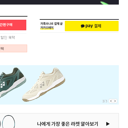
혜택
1/3