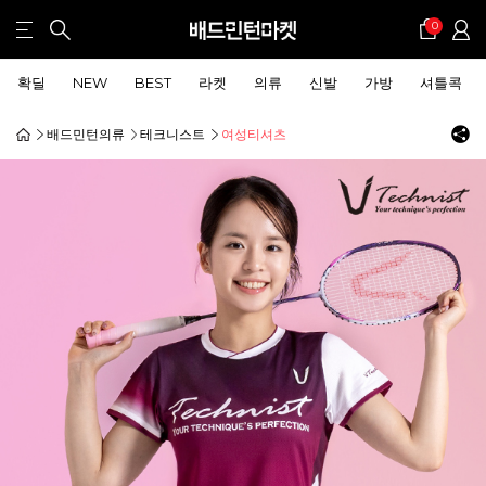
0
확딜
NEW
BEST
라켓
의류
신발
가방
셔틀콕
배드민턴의류
테크니스트
여성티셔츠