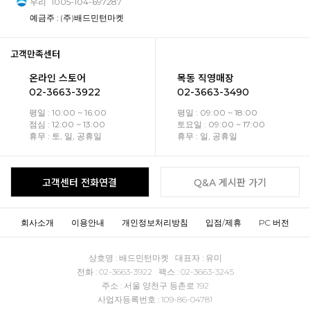
우리
1005-104-697287
예금주 : (주)배드민턴마켓
고객만족센터
온라인 스토어
목동 직영매장
02-3663-3922
02-3663-3490
평일 : 10:00 ~ 16:00
평일 : 09:00 ~ 18:00
점심 : 12:00 ~ 13:00
토요일 : 09:00 ~ 17:00
휴무 : 토, 일, 공휴일
휴무 : 일, 공휴일
고객센터 전화연결
Q&A 게시판 가기
회사소개
이용안내
개인정보처리방침
입점/제휴
PC 버전
상호명 : 배드민턴마켓 대표자 : 유미
전화 : 02-3663-3922 팩스 : 02-3663-3245
주소 : 서울 양천구 등촌로 192
사업자등록번호 : 109-86-04781