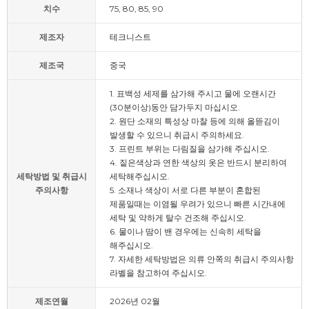
치수
75, 80, 85, 90
제조자
테크니스트
제조국
중국
1. 표백성 세제를 삼가해 주시고 물에 오랜시간
(30분이상)동안 담가두지 마십시오.
2. 원단 소재의 특성상 마찰 등에 의해 올뜯김이
발생할 수 있으니 취급시 주의하세요.
3. 프린트 부위는 다림질을 삼가해 주십시오.
4. 짙은색상과 연한 색상의 옷은 반드시 분리하여
세탁방법 및 취급시
세탁해주십시오.
주의사항
5. 소재나 색상이 서로 다른 부분이 혼합된
제품일때는 이염될 우려가 있으니 빠른 시간내에
세탁 및 약하게 탈수 건조해 주십시오.
6. 물이나 땀이 밴 경우에는 신속히 세탁을
해주십시오.
7. 자세한 세탁방법은 의류 안쪽의 취급시 주의사항
라벨을 참고하여 주십시오.
제조연월
2026년 02월