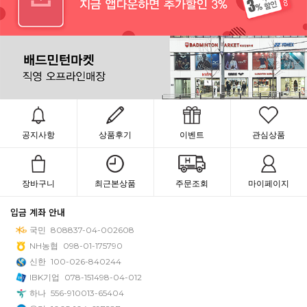
공지사항
상품후기
이벤트
관심상품
장바구니
최근본상품
주문조회
마이페이지
입금 계좌 안내
국민
808837-04-002608
NH농협
098-01-175790
신한
100-026-840244
IBK기업
078-151498-04-012
하나
556-910013-65404