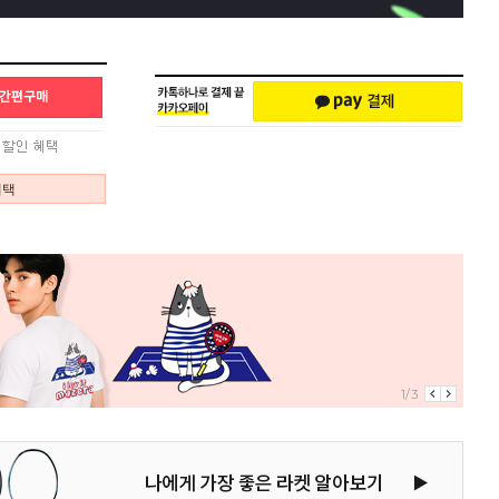
혜택
1/3