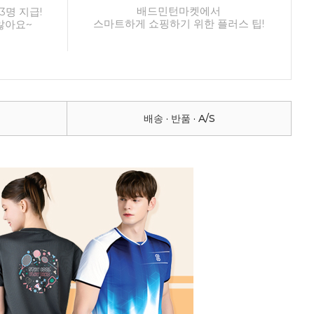
배드민턴마켓에서
3명 지급!
스마트하게 쇼핑하기 위한 플러스 팁!
않아요~
배송 · 반품 · A/S