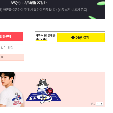
혜택
1/3