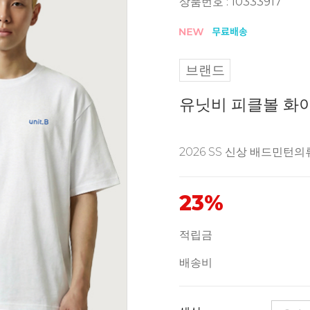
상품번호 : 10333917
브랜드
유닛비 피클볼 화이
2026 SS 신상 배드민턴의
23%
적립금
배송비