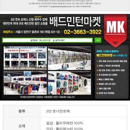
종류
2단 토너먼트백
겉감 : 폴리우레탄 100%
소재
안감 : 폴리에스터 100%