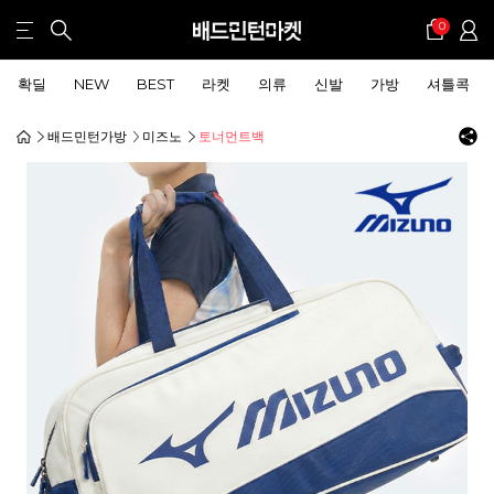
0
확딜
NEW
BEST
라켓
의류
신발
가방
셔틀콕
배드민턴가방
미즈노
토너먼트백