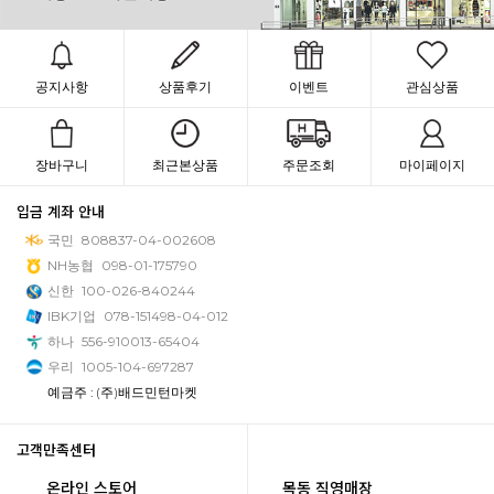
공지사항
상품후기
이벤트
관심상품
장바구니
최근본상품
주문조회
마이페이지
입금 계좌 안내
국민
808837-04-002608
NH농협
098-01-175790
신한
100-026-840244
IBK기업
078-151498-04-012
하나
556-910013-65404
우리
1005-104-697287
예금주 : (주)배드민턴마켓
고객만족센터
온라인 스토어
목동 직영매장