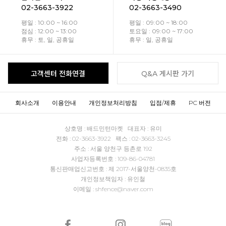
02-3663-3922
02-3663-3490
평일 : 10:00 ~ 16:00
평일 : 09:00 ~ 18:00
점심 : 12:00 ~ 13:00
토요일 : 09:00 ~ 17:00
휴무 : 토, 일, 공휴일
휴무 : 일, 공휴일
고객센터 전화연결
Q&A 게시판 가기
회사소개
이용안내
개인정보처리방침
입점/제휴
PC 버전
상호명 : 배드민턴마켓 대표자 : 유미
전화 : 02-3663-3922 팩스 : 02-3663-3245
주소 : 서울 양천구 등촌로 192
사업자등록번호 : 109-86-04781
통신판매업신고번호 : 제 2017-서울양천-0835호
개인정보책임자 : 유인철
이메일 : shfence@naver.com