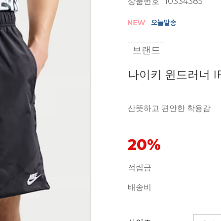
상품번호 : 10334385
브랜드
나이키 윈드러너 IF
산뜻하고 편안한 착용감
20%
적립금
배송비