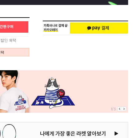
혜택
1/3