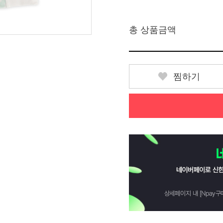
총 상품금액
찜하기