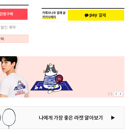
혜택
1/3