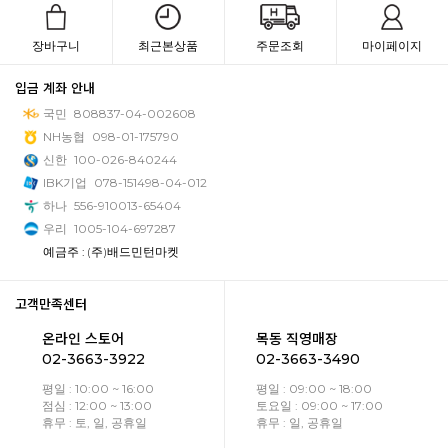
장바구니
최근본상품
주문조회
마이페이지
입금 계좌 안내
국민
808837-04-002608
NH농협
098-01-175790
신한
100-026-840244
IBK기업
078-151498-04-012
하나
556-910013-65404
우리
1005-104-697287
예금주 : (주)배드민턴마켓
고객만족센터
온라인 스토어
목동 직영매장
02-3663-3922
02-3663-3490
평일 : 10:00 ~ 16:00
평일 : 09:00 ~ 18:00
점심 : 12:00 ~ 13:00
토요일 : 09:00 ~ 17:00
휴무 : 토, 일, 공휴일
휴무 : 일, 공휴일