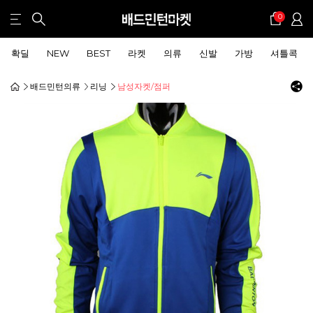
0
확딜
NEW
BEST
라켓
의류
신발
가방
셔틀콕
배드민턴의류
리닝
남성자켓/점퍼