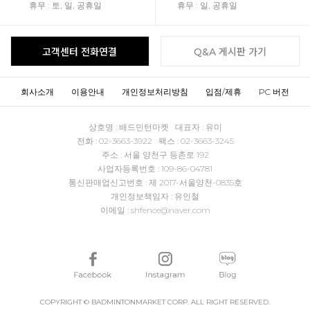
휴무 : 토, 일, 공휴일
휴무 : 일, 공휴일
고객센터 전화연결
Q&A 게시판 가기
회사소개
이용안내
개인정보처리방침
입점/제휴
PC 버전
상호명 : 배드민턴마켓 대표자 : 유미
전화 : 02-3663-3922 팩스 : 02-3663-3245
주소 : 서울 양천구 등촌로 192
사업자등록번호 : 109-86-04781
통신판매업신고번호 : 제 2017-서울양천-0835호
개인정보책임자 : 유인철
이메일 : shfence@naver.com
COPYRIGHT © BADMINTONMARKET CORP. ALL RIGHT RESERVED.