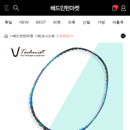
0
확딜
NEW
BEST
라켓
의류
신발
가방
셔틀콕
배드민턴라켓
테크니스트
전체보기