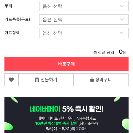
무게
거트종류(무료)
거트장력
0
총 상품 금액
원
바로구매
선물하기
장바구니